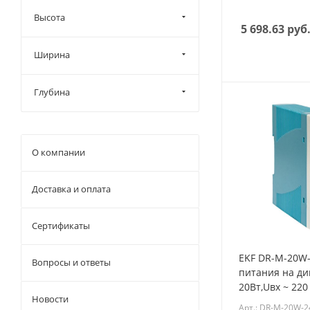
Phoenix contact
Высота
DEKraft
5 698.63
руб
EKF
Ширина
DKC
MiWi
Глубина
SUPU
Systeme electric
О компании
КЭАЗ
СТЭЗ
Доставка и оплата
Schneider Electric
Weidmuller
Сертификаты
ЭЛЕКТРО-ПРОФИ
EKF DR-M-20W-
Вопросы и ответы
питания на ди
20Вт,Uвх ~ 220
Новости
- 24 В DC пост
Арт.: DR-M-20W-2