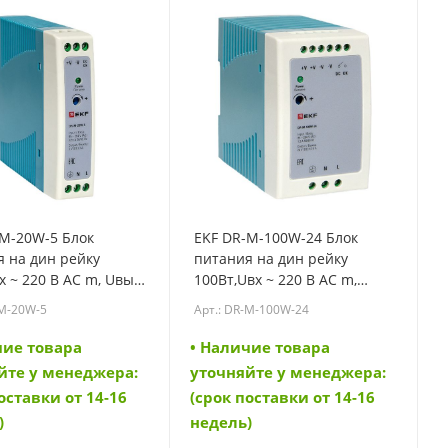
-M-20W-5 Блок
EKF DR-M-100W-24 Блок
 на дин рейку
питания на дин рейку
х ~ 220 В AC m, Uвых
100Вт,Uвх ~ 220 В AC m,
C постоянного тока
Uвых - 24 В DC постоянного
-M-20W-5
Арт.: DR-M-100W-24
0W-5)
тока (DR-M-100W-24)
чие товара
• Наличие товара
йте у менеджера:
уточняйте у менеджера:
оставки от 14-16
(срок поставки от 14-16
)
недель)