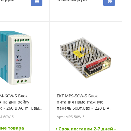
-M-60W-5 Блок
EKF MPS-50W-5 Блок
 на дин рейку
питания намонтажную
х ~ 260 В AC m, Uвых
панель 50Вт,Uвх ~ 220 В AC
C постоянного тока
m, Uвых - 5 В DC
-M-60W-5
Арт.: MPS-50W-5
0W-5)
постоянного тока (MPS-50W-
5)
чие товара
• Cрок поставки 2-7 дней -