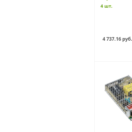
4 шт.
4 737.16
руб