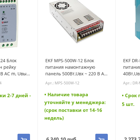
24 Блок
EKF MPS-500W-12 Блок
EKF DR
н рейку
питания намонтажную
питания
 В AC m, Uвых
панель 500Вт,Uвх ~ 220 В AC
40Вт,Uв
оянного тока
m, Uвых - 12 В DC
- 24 В 
4
Арт.: MPS-500W-12
Арт.: DR
постоянного тока (MPS-
(DR-M-4
500W-12)
• Наличие товара
ки 2-7 дней -
• Cрок 
уточняйте у менеджера:
5 шт.
(срок поставки от 14-16
недель)
.
6 340.10
руб.
2 273.