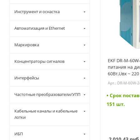
Инструмент и оснастка
Автоматизация и Ethernet
Маркировка
EKF DR-M-60W-
Концентраторы сигналов
питания на ди
60Вт,Uвх ~ 220
Интерфейсы
- 24 В DC пост
Арт.: DR-M-60W-2
(DR-M-60W-24)
Частотные преобразователи/УПП
• Cрок постав
151 шт.
Кабельные каналы и кабельные
лотки
ИБП
2 010.43
руб