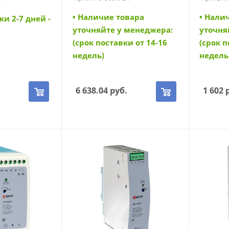
постоянного тока (MPS-
(DR-M-2
500W-24)
• Наличие товара
• Нали
ки 2-7 дней -
уточняйте у менеджера:
уточня
(срок поставки от 14-16
(срок п
недель)
недель
.
6 638.04
руб.
1 602
р