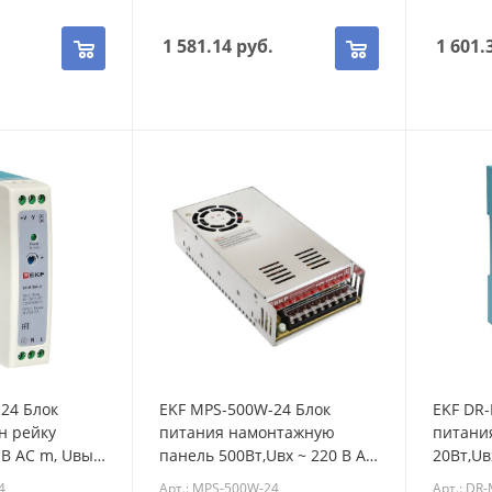
.
1 581.14
руб.
1 601.
24 Блок
EKF MPS-500W-24 Блок
EKF DR
н рейку
питания намонтажную
питания
 В AC m, Uвых
панель 500Вт,Uвх ~ 220 В AC
20Вт,Uв
оянного тока
m, Uвых - 24 В DC
- 12 В 
4
Арт.: MPS-500W-24
Арт.: DR