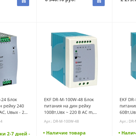
-24 Блок
EKF DR-M-100W-48 Блок
EKF DR
н рейку 240
питания на дин рейку
питания
AC, Uвых - 24
100Вт,Uвх ~ 220 В AC m,
60Вт,Uв
го тока (DR-
Uвых - 48 В DC постоянного
- 5 В D
24
Арт.: DR-M-100W-48
Арт.: DR
тока (DR-M-100W-48)
(DR-M-6
• Наличие товара
• Нали
ки 2-7 дней -