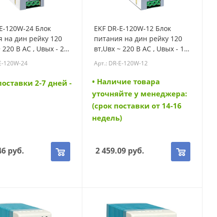
E-120W-24 Блок
EKF DR-E-120W-12 Блок
 на дин рейку 120
питания на дин рейку 120
 220 В AC , Uвых - 24
вт,Uвх ~ 220 В AC , Uвых - 12
стоянного тока (DR-
В DC постоянного тока (DR-
-E-120W-24
Арт.: DR-E-120W-12
24)
E-120W-12)
• Наличие товара
поставки 2-7 дней -
уточняйте у менеджера:
(срок поставки от 14-16
недель)
46
руб.
2 459.09
руб.