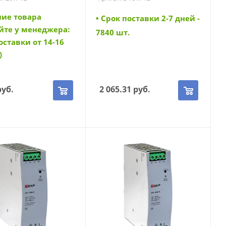
0W-12)
(DR-E-75W-12)
чие товара
• Cрок поставки 2-7 дней -
йте у менеджера:
7840 шт.
оставки от 14-16
)
уб.
2 065.31
руб.