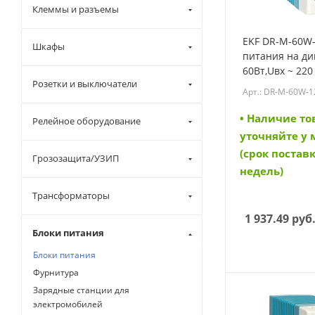
Клеммы и разъемы
EKF DR-M-60W-
Шкафы
питания на ди
60Вт,Uвх ~ 220
Розетки и выключатели
- 12 В DC пост
Арт.: DR-M-60W-1
(DR-M-60W-12)
• Наличие то
Релейное оборудование
уточняйте у
(срок поставк
Грозозащита/УЗИП
недель)
Трансформаторы
1 937.49
руб
Блоки питания
Блоки питания
Фурнитура
Зарядные станции для
электромобилей