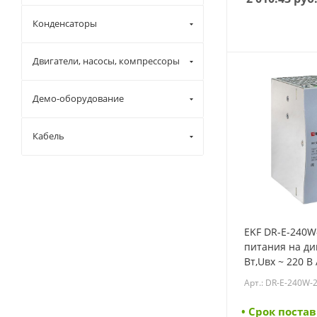
Конденсаторы
Двигатели, насосы, компрессоры
Демо-оборудование
Кабель
EKF DR-E-240W
питания на ди
Вт,Uвх ~ 220 В 
В DC постоянно
Арт.: DR-E-240W-
E-240W-24)
• Cрок постав