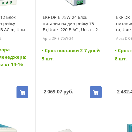
12 Блок
EKF DR-E-75W-24 Блок
EKF DR-
н рейку
питания на дин рейку 75
питания
 В AC m, Uвых
Вт,Uвх ~ 220 В AC , Uвых - 24
вт,Uвх ~
оянного тока
В DC постоянного тока (DR-
В DC по
2
Арт.: DR-E-75W-24
Арт.: DR
E-75W-24)
E-120W-
вара
• Cрок поставки 2-7 дней -
• Cрок 
 менеджера:
5 шт.
8 шт.
и от 14-16
.
2 069.07
руб.
2 482.