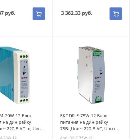
37
руб.
3 362.33
руб.
-M-20W-12 Блок
EKF DR-E-75W-12 Блок
 на дин рейку
питания на дин рейку
х ~ 220 В AC m, Uвых
75Вт,Uвх ~ 220 В AC, Uвых -
DC постоянного тока
12 В DC постоянного тока
-M-20W-12
Арт.: DR-E-75W-12