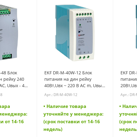
-48 Блок
EKF DR-M-40W-12 Блок
EKF DR
н рейку 240
питания на дин рейку
питания
AC, Uвых - 48
40Вт,Uвх ~ 220 В AC m, Uвых
20Вт,Uв
го тока (DR-
- 12 В DC постоянного тока
- 5 В D
48
Арт.: DR-M-40W-12
Арт.: DR
(DR-M-40W-12)
(DR-M-2
вара
• Наличие товара
• Нали
 менеджера:
уточняйте у менеджера:
уточня
и от 14-16
(срок поставки от 14-16
(срок п
недель)
недель