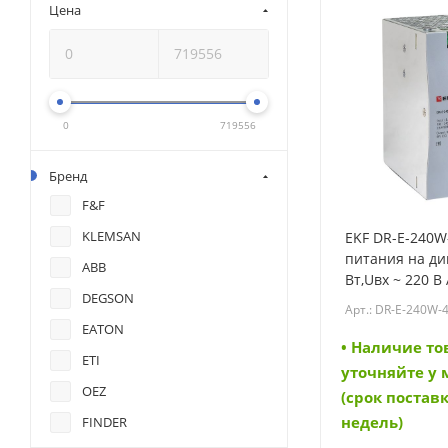
Цена
0
719556
Бренд
F&F
KLEMSAN
EKF DR-E-240W
питания на ди
ABB
Вт,Uвх ~ 220 В 
DEGSON
В DC постоянно
Арт.: DR-E-240W-
E-240W-48)
EATON
• Наличие то
ETI
уточняйте у
OEZ
(срок поставк
недель)
FINDER