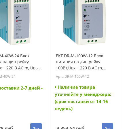
-M-40W-24 Блок
EKF DR-M-100W-12 Блок
 на дин рейку
питания на дин рейку
х ~ 220 В AC m, Uвых
100Вт,Uвх ~ 220 В AC m,
DC постоянного тока
Uвых - 12 В DC постоянного
-M-40W-24
Арт.: DR-M-100W-12
0W-24)
тока (DR-M-100W-12)
• Наличие товара
поставки 2-7 дней -
уточняйте у менеджера:
(срок поставки от 14-16
недель)
78
руб.
3 353.54
руб.