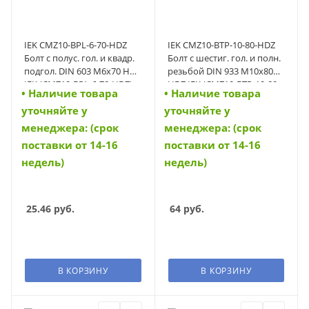
IEK CMZ10-BPL-6-70-HDZ
IEK CMZ10-BTP-10-80-HDZ
Болт с полус. гол. и квадр.
Болт с шестиг. гол. и полн.
подгол. DIN 603 М6х70 HDZ
резьбой DIN 933 М10х80
IEK (CMZ10-BPL-6-70-HDZ)
HDZ IEK (CMZ10-BTP-10-80-
• Наличие товара
• Наличие товара
HDZ)
уточняйте у
уточняйте у
менеджера: (срок
менеджера: (срок
поставки от 14-16
поставки от 14-16
недель)
недель)
25.46
руб.
64
руб.
В КОРЗИНУ
В КОРЗИНУ