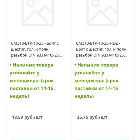
CMZ10-BTP-10-25 - Болт с
CMZ10-BTP-10-25-HDZ -
шестиг. гол. и полн.
Болт с шестиг. гол. и полн.
резьбой DIN 933 М10х25
резьбой DIN 933 М10х25
IEK (CMZ10-BTP-10-25)
HDZ IEK (CMZ10-BTP-10-25-
• Наличие товара
• Наличие товара
HDZ)
уточняйте у
уточняйте у
менеджера: (срок
менеджера: (срок
поставки от 14-16
поставки от 14-16
недель)
недель)
18.59
руб.
/шт
35.75
руб.
/шт