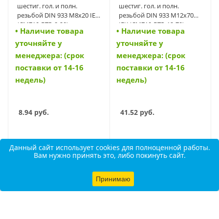
шестиг. гол. и полн.
шестиг. гол. и полн.
резьбой DIN 933 М8х20 IEK
резьбой DIN 933 М12х70
(CMZ10-BTP-8-20)
IEK (CMZ10-BTP-12-70)
• Наличие товара
• Наличие товара
уточняйте у
уточняйте у
менеджера: (срок
менеджера: (срок
поставки от 14-16
поставки от 14-16
недель)
недель)
8.94
руб.
41.52
руб.
Данный сайт использует cookies для полноценной работы.
Вам нужно принять это, либо покинуть сайт.
В КОРЗИНУ
В КОРЗИНУ
Принимаю