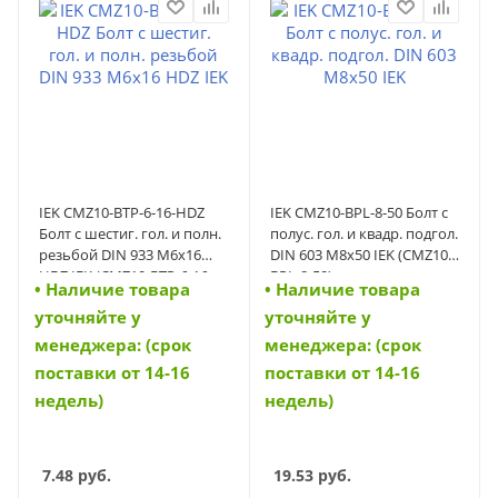
IEK CMZ10-BTP-6-16-HDZ
IEK CMZ10-BPL-8-50 Болт с
Болт с шестиг. гол. и полн.
полус. гол. и квадр. подгол.
резьбой DIN 933 М6х16
DIN 603 М8х50 IEK (CMZ10-
HDZ IEK (CMZ10-BTP-6-16-
BPL-8-50)
• Наличие товара
• Наличие товара
HDZ)
уточняйте у
уточняйте у
менеджера: (срок
менеджера: (срок
поставки от 14-16
поставки от 14-16
недель)
недель)
7.48
руб.
19.53
руб.