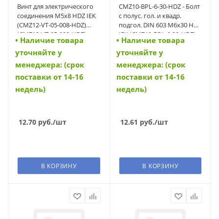
Винт для электрического
CMZ10-BPL-6-30-HDZ - Болт
соединения М5х8 HDZ IEK
с полус. гол. и квадр.
(CMZ12-VT-05-008-HDZ)
подгол. DIN 603 М6х30 HDZ
(CMZ12-VT-05-008-HDZ)
IEK (CMZ10-BPL-6-30-HDZ)
• Наличие товара
• Наличие товара
уточняйте у
уточняйте у
менеджера: (срок
менеджера: (срок
поставки от 14-16
поставки от 14-16
недель)
недель)
12.70
руб.
/шт
12.61
руб.
/шт
В КОРЗИНУ
В КОРЗИНУ