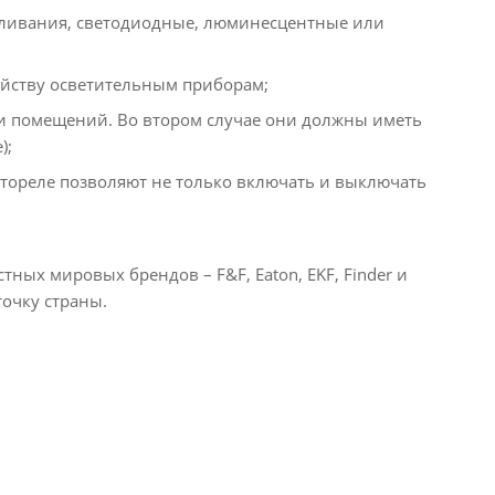
каливания, светодиодные, люминесцентные или
йству осветительным приборам;
жи помещений. Во втором случае они должны иметь
);
тореле позволяют не только включать и выключать
ных мировых брендов – F&F, Eaton, EKF, Finder и
очку страны.