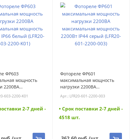
ле ФР603
Фотореле ФР601
альная мощность
максимальная мощность
и 2200ВА
нагрузки 2200ВА
альная мощность
максимальная мощность
20-603-2200-K01
Арт.: LFR20-601-2200-003
IP66 белый (LFR20-
2200Вт IP44 серый (LFR20-
0-K01) (LFR20-603-
601-2200-003) (LFR20-601-
поставки 2-7 дней -
• Cрок поставки 2-7 дней -
1)
2200-003)
4518 шт.
руб.
/шт
362.60
руб.
/шт