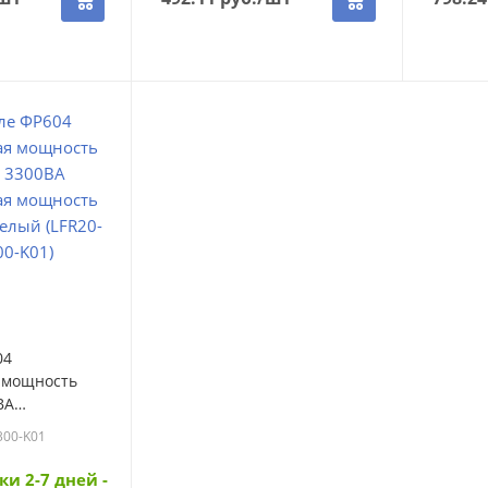
04
 мощность
ВА
 мощность
300-K01
лый (LFR20-
(LFR20-604-
ки 2-7 дней -