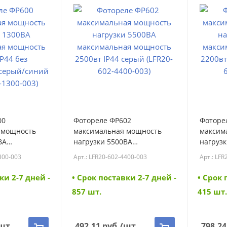
00
Фотореле ФР602
Фоторе
 мощность
максимальная мощность
максим
ВА
нагрузки 5500ВА
нагрузк
 мощность
максимальная мощность
максим
300-003
Арт.: LFR20-602-4400-003
Арт.: LFR
з регулировки
2500вт IP44 серый (LFR20-
2200вт 
LFR20-600-
602-4400-003) (LFR20-602-
603-220
ки 2-7 дней -
• Cрок поставки 2-7 дней -
• Cрок 
20-600-1300-
4400-003)
2200-K0
857 шт.
415 шт.
шт
492.11
руб.
/шт
798.24