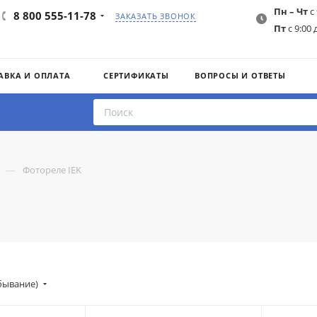
Пн – Чт
с 
8 800 555-11-78
ЗАКАЗАТЬ ЗВОНОК
Пт
с 9:00 
АВКА И ОПЛАТА
СЕРТИФИКАТЫ
ВОПРОСЫ И ОТВЕТЫ
—
Фотореле IEK
убывание)