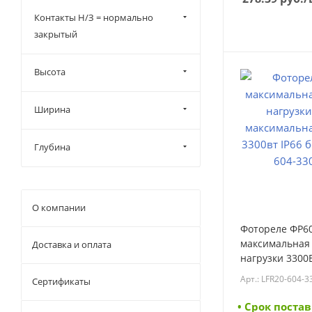
IEK
Контакты Н/З = нормально
КЭАЗ
закрытый
Высота
Ширина
Глубина
О компании
Фотореле ФР6
максимальная
Доставка и оплата
нагрузки 3300
максимальная
Арт.: LFR20-604-3
Сертификаты
3300вт IP66 бе
604-3300-K01) 
• Cрок постав