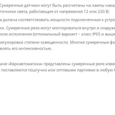
. Сумеречные датчики могут быть рассчитаны на лампы на
точники света, работающие от напряжения 12 или 220 В;
а должна соответствовать мощности подключенным к устро
вки. Сумеречные реле могут монтироваться внутри и снару
ое исполнение (оптимальный вариант – класс IP65 и выше
регулировки степени освещенности. Многие сумеречные фо
равлять его интенсивностью.
ине «Евроавтоматика» представлены сумеречные реле извест
е поставляются поштучно или оптовыми партиями в любую т