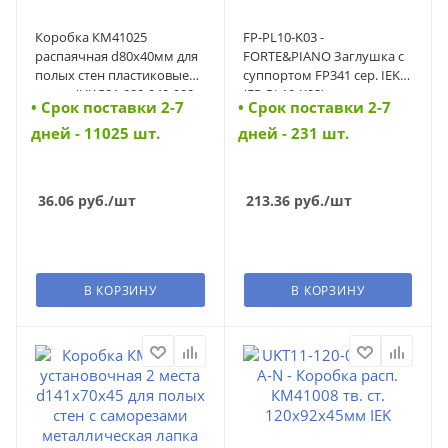
Коробка КМ41025
FP-PL10-K03 -
распаячная d80х40мм для
FORTE&PIANO Заглушка с
полых стен пластиковые
суппортом FP341 сер. IEK
лапки (UKG01-080-040-000-
(FP-PL10-K03)
• Cрок поставки 2-7
• Cрок поставки 2-7
P) (UKG01-080-040-000-P)
дней - 11025 шт.
дней - 231 шт.
36.06
руб.
/шт
213.36
руб.
/шт
В КОРЗИНУ
В КОРЗИНУ