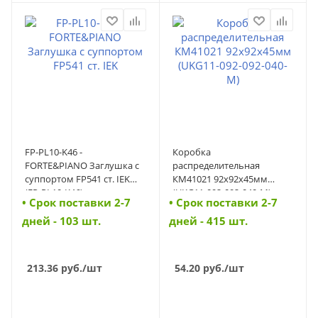
FP-PL10-K46 -
Коробка
FORTE&PIANO Заглушка с
распределительная
суппортом FP541 ст. IEK
КМ41021 92х92х45мм
(FP-PL10-K46)
(UKG11-092-092-040-M)
• Cрок поставки 2-7
• Cрок поставки 2-7
(UKG11-092-092-040-M)
дней - 103 шт.
дней - 415 шт.
213.36
руб.
/шт
54.20
руб.
/шт