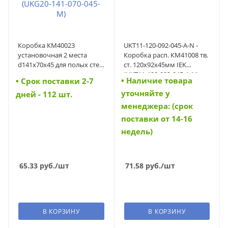
Коробка КМ40023
UKT11-120-092-045-A-N -
установочная 2 места
Коробка расп. КМ41008 тв.
d141х70x45 для полых стен
ст. 120х92х45мм IEK
с саморезами
(UKT11-120-092-045-A-N)
• Наличие товара
• Cрок поставки 2-7
металлическая лапка
уточняйте у
(UKG20-141-070-045-M)
дней - 112 шт.
(UKG20-141-070-045-M)
менеджера: (срок
поставки от 14-16
недель)
65.33
руб.
/шт
71.58
руб.
/шт
В КОРЗИНУ
В КОРЗИНУ