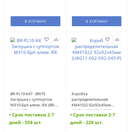
В КОРЗИНУ
В КОРЗИНУ
BR-PL10-K47 - BRITE
Коробка
Заглушка c суппортом
распределительная
МЗ10-БрА алюм. IEK (BR-
КМ41022 92х92х45мм
PL10-K47)
(UKG11-092-092-045-P)
• Cрок поставки 2-7
• Cрок поставки 2-7
(UKG11-092-092-045-P)
дней - 554 шт.
дней - 228 шт.