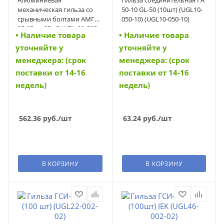
Алюминиевая
Гильза соединительная ГА
механическая гильза со
50-10 GL-50 (10шт) (UGL10-
срывными болтами АМГ
050-10) (UGL10-050-10)
25-95 до 35 кВ (UZA-29-S25-
• Наличие товара
• Наличие товара
S95-35)
уточняйте у
уточняйте у
менеджера: (срок
менеджера: (срок
поставки от 14-16
поставки от 14-16
недель)
недель)
562.36
руб.
/шт
63.24
руб.
/шт
В КОРЗИНУ
В КОРЗИНУ