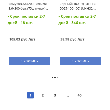
хомутов 3,6х200; 3,6х250;
черный (100шт) (UHH32-
3,6х300 бел. (75шт/упак)
D025-100-100) (UHH32-
IEK (UNH35-N03-075)
D025-100-100)
• Cрок поставки 2-7
• Cрок поставки 2-7
дней - 18 шт.
дней - 346 шт.
105.03
руб.
/шт
38.98
руб.
/шт
В КОРЗИНУ
В КОРЗИНУ
1
2
3
40