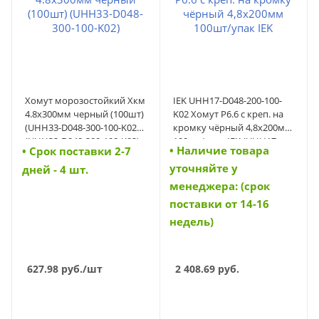
Хомут морозостойкий Хкм
IEK UHH17-D048-200-100-
4.8х300мм черный (100шт)
K02 Хомут P6.6 с креп. на
(UHH33-D048-300-100-K02)
кромку чёрный 4,8х200мм
(UHH33-D048-300-100-K02)
100шт/упак IEK (UHH17-
• Наличие товара
• Cрок поставки 2-7
D048-200-100-K02)
уточняйте у
дней - 4 шт.
менеджера: (срок
поставки от 14-16
недель)
627.98
руб.
/шт
2 408.69
руб.