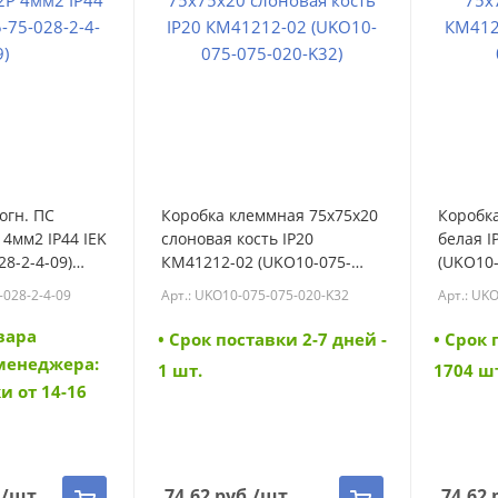
огн. ПС
Коробка клеммная 75х75х20
Коробк
 4мм2 IP44 IEK
слоновая кость IP20
белая I
28-2-4-09)
КМ41212-02 (UKO10-075-
(UKO10-
28-2-4-09)
075-020-K32) (UKO10-075-
(UKO10-
-028-2-4-09
Арт.: UKO10-075-075-020-K32
Арт.: UK
075-020-K32)
вара
• Cрок поставки 2-7 дней -
• Cрок 
 менеджера:
1 шт.
1704 ш
и от 14-16
.
/шт
74.62
руб.
/шт
74.62
р