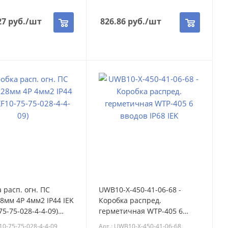
27
руб.
/шт
826.86
руб.
/шт
 расп. огн. ПС
UWB10-X-450-41-06-68 -
8мм 4P 4мм2 IP44 IEK
Коробка распред.
75-75-028-4-4-09)
герметичная WTP-405 6
75-75-028-4-4-09)
вводов IP68 IEK (UWB10-X-
10-75-75-028-4-4-09
Арт.: UWB10-X-450-41-06-68