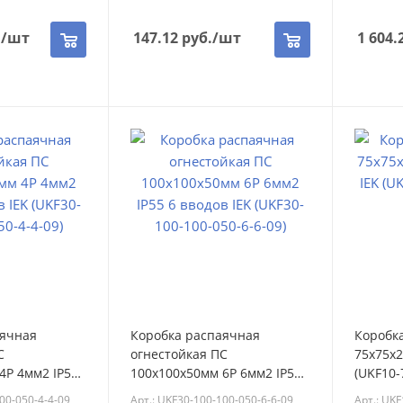
.
/шт
147.12
руб.
/шт
1 604.
аячная
Коробка распаячная
Коробка
С
огнестойкая ПС
75х75х2
4P 4мм2 IP55
100х100х50мм 6P 6мм2 IP55
(UKF10-
UKF30-100-100-
6 вводов IEK (UKF30-100-100-
(UKF10-
00-050-4-4-09
Арт.: UKF30-100-100-050-6-6-09
Арт.: UKF