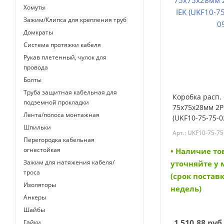
Хомуты
Зажим/Клипса для крепления труб
Домкраты
Система протяжки кабеля
Рукав плетенный, чулок для
провода
Болты
Труба защитная кабельная для
Коробка расп. 
подземной прокладки
75х75х28мм 2P
Лента/полоса монтажная
(UKF10-75-75-0
Шпильки
(UKF10-75-75-0
Арт.: UKF10-75-75
Перегородка кабельная
огнестойкая
• Наличие то
Зажим для натяжения кабеля/
уточняйте у
троса
(срок поставк
Изоляторы
недель)
Анкеры
Шайбы
1 510.88
руб
Гайки