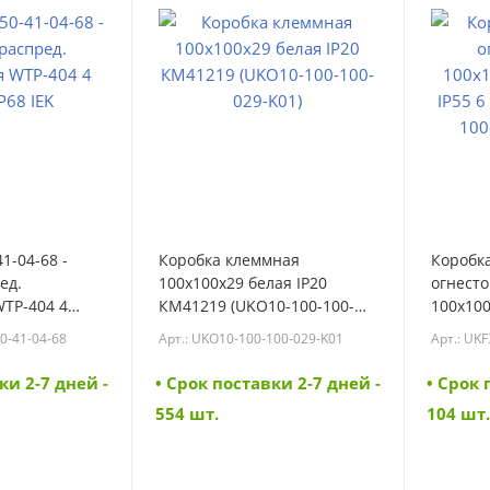
1-04-68 -
Коробка клеммная
Коробк
ед.
100х100х29 белая IP20
огнесто
TP-404 4
КМ41219 (UKO10-100-100-
100х100
 (UWB10-O-
029-K01) (UKO10-100-100-
6 вводо
0-41-04-68
Арт.: UKO10-100-100-029-K01
Арт.: UKF
029-K01)
050-6-4
050-6-4
ки 2-7 дней -
• Cрок поставки 2-7 дней -
• Cрок 
554 шт.
104 шт.