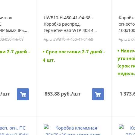
аячная
UWB10-H-450-41-04-68 -
Коробк
С
Коробка распред.
огнесто
4P 6мм2 IP55
герметичная WTP-403 4
100х100
UKF30-100-100-
ввода IP68 IEK (UWB10-H-
6 вводо
00-050-4-6-09
Арт.: UWB10-H-450-41-04-68
Арт.: UK
KF30-100-100-
450-41-04-68)
050-4-1
• Нали
ки 2-7 дней -
• Cрок поставки 2-7 дней -
уточня
4 шт.
(срок п
недель
.
/шт
853.88
руб.
/шт
1 373.