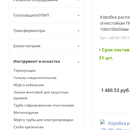
Грозозащита/УЗИП
Коробка расп
огнестойкая П
100х100х50мм 
Трансформаторы
6 вводов IEK (
Арт.: UKF30-100-1
050-4-6-09) (U
Блоки питания
050-4-6-09)
• Cрок постав
31 шт.
Инструмент и оснастка
Термоусадка
Гильзы соединительные
Муфта кабельная
1 480.53
руб
Зажим винтовой для защитных
рукавов
Труба гофрированная пластиковая
Металлорукав
Муфта трубы для электропроводки
Скоба крепежная