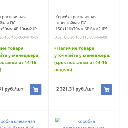
а распаячная
Коробка распаячная
йкая ПС
огнестойкая ПС
х50мм 4P 10мм2 IP55
150х110х70мм 6P 6мм2 IP55
в IEK (UKF30-100-100-
10 вводов IEK (UKF30-150-
F30-100-100-050-4-10-09
Арт.: UKF30-150-110-070-6-6-09
0-09)
110-070-6-6-09) (UKF30-150-
110-070-6-6-09)
чие товара
• Наличие товара
йте у менеджера:
уточняйте у менеджера:
оставки от 14-16
(срок поставки от 14-16
)
недель)
61
руб.
/шт
2 321.31
руб.
/шт