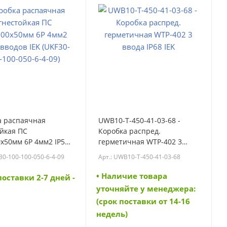
а распаячная
UWB10-T-450-41-03-68 -
йкая ПС
Коробка распред.
х50мм 6P 4мм2 IP55
герметичная WTP-402 3
в IEK (UKF30-100-100-
ввода IP68 IEK (UWB10-T-
30-100-100-050-6-4-09
Арт.: UWB10-T-450-41-03-68
-09) (UKF30-100-100-
450-41-03-68)
-09)
• Наличие товара
поставки 2-7 дней -
уточняйте у менеджера:
(срок поставки от 14-16
недель)