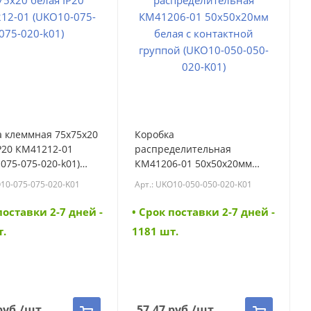
а клеммная 75х75х20
Коробка
P20 КМ41212-01
распределительная
075-075-020-k01)
КМ41206-01 50х50х20мм
075-075-020-K01)
белая с контактной группой
O10-075-075-020-K01
Арт.: UKO10-050-050-020-K01
(UKO10-050-050-020-K01)
(UKO10-050-050-020-K01)
поставки 2-7 дней -
• Cрок поставки 2-7 дней -
т.
1181 шт.
уб.
/шт
57.47
руб.
/шт