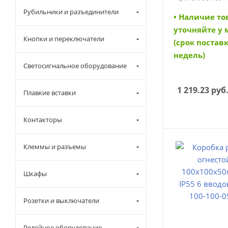
050-4-4-09) (U
Рубильники и разъединители
050-4-4-09)
• Наличие то
уточняйте у
Кнопки и переключатели
(срок поставк
недель)
Светосигнальное оборудование
1 219.23
руб
Плавкие вставки
Контакторы
Клеммы и разъемы
Шкафы
Розетки и выключатели
Релейное оборудование