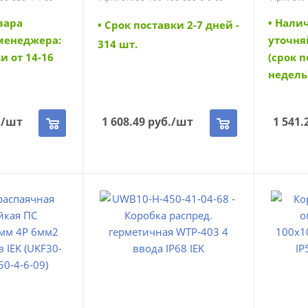
KF30-100-100-
050-6-6-09) (UKF30-100-100-
050-6-6-09)
вара
• Нали
• Cрок поставки 2-7 дней -
 менеджера:
уточня
314 шт.
и от 14-16
(срок п
недель
.
/шт
1 608.49
руб.
/шт
1 541.