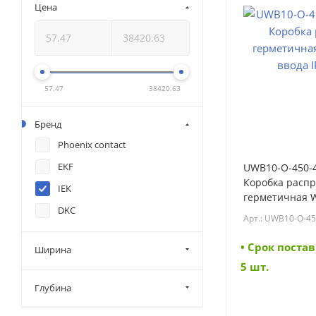
Цена
57.47
38420.63
Бренд
Phoenix contact
EKF
UWB10-O-450-4
Коробка распр
IEK
герметичная W
DKC
ввода IP68 IEK
Арт.: UWB10-O-45
450-41-04-68)
• Cрок постав
Ширина
5 шт.
Глубина