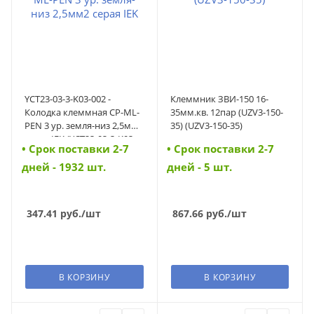
YCT23-03-3-K03-002 -
Клеммник ЗВИ-150 16-
Колодка клеммная CP-ML-
35мм.кв. 12пар (UZV3-150-
PEN 3 ур. земля-низ 2,5мм2
35) (UZV3-150-35)
серая IEK (YCT23-03-3-K03-
• Cрок поставки 2-7
• Cрок поставки 2-7
002)
дней - 1932 шт.
дней - 5 шт.
347.41
руб.
/шт
867.66
руб.
/шт
В КОРЗИНУ
В КОРЗИНУ