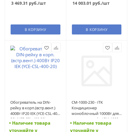
3 469.31
руб.
/шт
14 003.01
руб.
/шт
В КОРЗИНУ
В КОРЗИНУ
Обогреватель на DIN-
CM-1000-230 - ITK
рейку в корп.(встр.вент.)
Кондиционер
400Вт IP20 IEK (YCE-CSL-400-
моноблочный 1000Вт для
20) (YCE-CSL-400-20)
телеком. шкафа (CM-1000-
• Наличие товара
• Наличие товара
230)
уточняйте у
уточняйте у