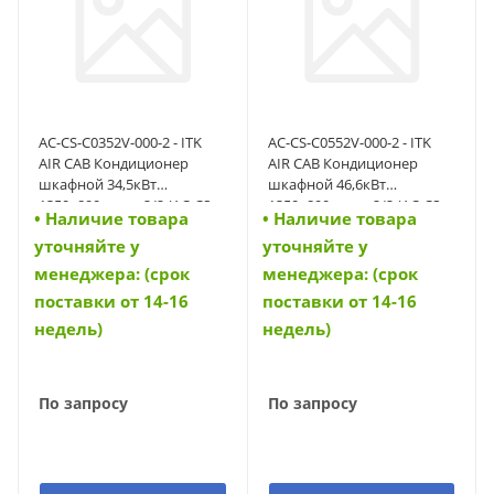
AC-CS-C0352V-000-2 - ITK
AC-CS-C0552V-000-2 - ITK
AIR CAB Кондиционер
AIR CAB Кондиционер
шкафной 34,5кВт
шкафной 46,6кВт
1350х890мм м. 2/2 (AC-CS-
1350х890мм м. 2/2 (AC-CS-
• Наличие товара
• Наличие товара
C0352V-000-2)
C0552V-000-2)
уточняйте у
уточняйте у
менеджера: (срок
менеджера: (срок
поставки от 14-16
поставки от 14-16
недель)
недель)
По запросу
По запросу