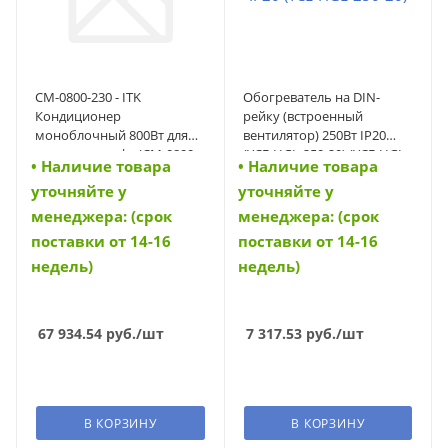
CM-0800-230 - ITK
Обогреватель на DIN-
Кондиционер
рейку (встроенный
моноблочный 800Вт для
вентилятор) 250Вт IP20
телеком. шкафа (CM-0800-
(YCE-HGL-250-20) (YCE-HGL-
• Наличие товара
• Наличие товара
230)
250-20)
уточняйте у
уточняйте у
менеджера: (срок
менеджера: (срок
поставки от 14-16
поставки от 14-16
недель)
недель)
67 934.54
руб.
/шт
7 317.53
руб.
/шт
В КОРЗИНУ
В КОРЗИНУ