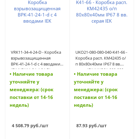
VRK11-34-4-24-D - Коробка
UKO21-080-080-040-K41-66 -
взрывозащищенная
Коробка расп. КМ42435 о/
ВРК-41-24-1-d с 4 вводами
п 80х80х40мм IP67 8 вв.
IEK (VRK11-34-4-24-D)
серая IEK (UKO21-080-080-
• Наличие товара
• Наличие товара
040-K41-66)
уточняйте у
уточняйте у
менеджера: (срок
менеджера: (срок
поставки от 14-16
поставки от 14-16
недель)
недель)
4 508.79
руб.
/шт
87.93
руб.
/шт