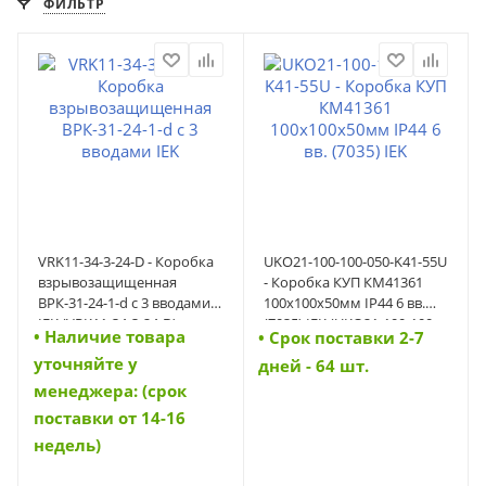
ФИЛЬТР
VRK11-34-3-24-D - Коробка
UKO21-100-100-050-K41-55U
взрывозащищенная
- Коробка КУП КМ41361
ВРК-31-24-1-d с 3 вводами
100х100х50мм IP44 6 вв.
IEK (VRK11-34-3-24-D)
(7035) IEK (UKO21-100-100-
• Наличие товара
• Cрок поставки 2-7
050-K41-55U)
уточняйте у
дней - 64 шт.
менеджера: (срок
поставки от 14-16
недель)