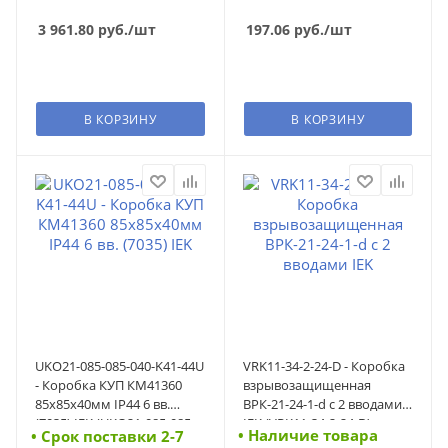
3 961.80
руб.
/шт
197.06
руб.
/шт
В КОРЗИНУ
В КОРЗИНУ
UKO21-085-085-040-K41-44U
VRK11-34-2-24-D - Коробка
- Коробка КУП КМ41360
взрывозащищенная
85х85х40мм IP44 6 вв.
ВРК-21-24-1-d с 2 вводами
(7035) IEK (UKO21-085-085-
IEK (VRK11-34-2-24-D)
• Наличие товара
• Cрок поставки 2-7
040-K41-44U)