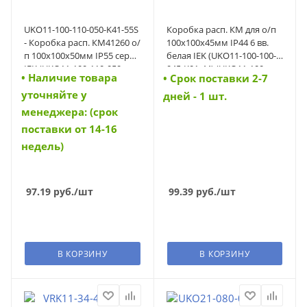
UKO11-100-110-050-K41-55S
Коробка расп. КМ для о/п
- Коробка расп. КМ41260 о/
100х100х45мм IP44 6 вв.
п 100х100х50мм IP55 серая
белая IEK (UKO11-100-100-
IEK (UKO11-100-110-050-
045-K01-44) (UKO11-100-
• Наличие товара
• Cрок поставки 2-7
K41-55S)
100-045-K01-44)
уточняйте у
дней - 1 шт.
менеджера: (срок
поставки от 14-16
недель)
97.19
руб.
/шт
99.39
руб.
/шт
В КОРЗИНУ
В КОРЗИНУ