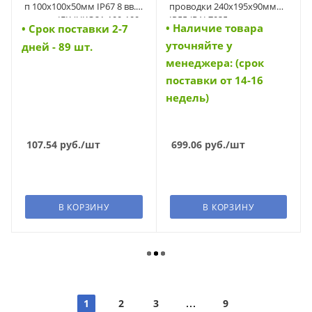
п 100х100х50мм IP67 8 вв.
проводки 240х195х90мм
черная IEK (UKO21-100-100-
IP55 (RAL7035 монтажная
• Наличие товара
• Cрок поставки 2-7
050-K02-66)
плата кабельные вводы 5
уточняйте у
шт) (UKO10-240-195-090-
дней - 89 шт.
K52-55) (UKO10-240-195-
менеджера: (срок
090-K52-55)
поставки от 14-16
недель)
107.54
руб.
/шт
699.06
руб.
/шт
В КОРЗИНУ
В КОРЗИНУ
1
2
3
9