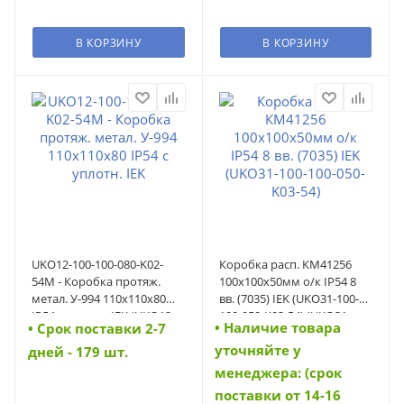
В КОРЗИНУ
В КОРЗИНУ
UKO12-100-100-080-K02-
Коробка расп. КМ41256
54M - Коробка протяж.
100х100х50мм о/к IP54 8
метал. У-994 110х110х80
вв. (7035) IEK (UKO31-100-
IP54 с уплотн. IEK (UKO12-
100-050-K03-54) (UKO31-
• Наличие товара
• Cрок поставки 2-7
100-100-080-K02-54M)
100-100-050-K03-54)
уточняйте у
дней - 179 шт.
менеджера: (срок
поставки от 14-16