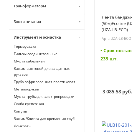
Трансформаторы
Лента бандаж
Блоки питания
(50м)Ecoline (
(UZA-LB-ECO)
Инструмент и оснастка
Арт.: UZA-LB-ECO
Термоусадка
• Cрок постав
Гильзы соединительные
239 шт.
Муфта кабельная
Зажим винтовой для защитных
рукавов
Труба гофрированная пластиковая
Металлорукав
3 085.58
руб
Муфта трубы для электропроводки
Скоба крепежная
Хомуты
Зажим/Клипса для крепления труб
Домкраты