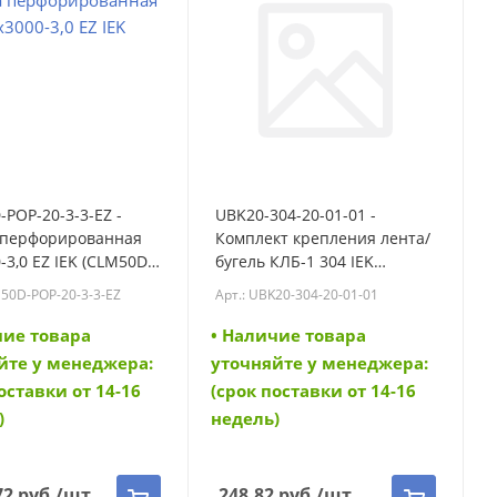
POP-20-3-3-EZ -
UBK20-304-20-01-01 -
 перфорированная
Комплект крепления лента/
-3,0 EZ IEK (CLM50D-
бугель КЛБ-1 304 IEK
3-3-EZ)
(UBK20-304-20-01-01)
M50D-POP-20-3-3-EZ
Арт.: UBK20-304-20-01-01
чие товара
• Наличие товара
йте у менеджера:
уточняйте у менеджера:
оставки от 14-16
(срок поставки от 14-16
)
недель)
72
руб.
/шт
248.82
руб.
/шт