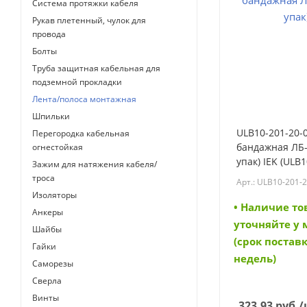
Система протяжки кабеля
Рукав плетенный, чулок для
провода
Болты
Труба защитная кабельная для
подземной прокладки
Лента/полоса монтажная
Шпильки
ULB10-201-20-0
Перегородка кабельная
бандажная ЛБ-
огнестойкая
упак) IEK (ULB1
Зажим для натяжения кабеля/
троса
Арт.: ULB10-201-
Изоляторы
• Наличие то
Анкеры
уточняйте у
Шайбы
(срок поставк
Гайки
недель)
Саморезы
Сверла
Винты
323.93
руб.
/