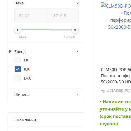
Цена
82.02
11716.5
Бренд
EKF
IEK
CLM50D-POP-50
Полоса перфо
DKC
50х2000-5,0 HD
(CLM50D-POP-5
Арт.: CLM50D-PO
Ширина
• Наличие то
уточняйте у
(срок поставк
О компании
недель)