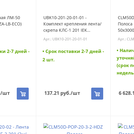
ная ЛМ-50
UBK10-201-20-01-01 -
CLM50D-
UZA-LB-ECO)
Комплект крепления лента/
Полоса
скрепа КЛС-1 201 IEK
50х3000
(UBK10-201-20-01-01)
(CLM50D
Арт.: UBK10-201-20-01-01
Арт.: CL
• Нали
ки 2-7 дней -
• Cрок поставки 2-7 дней -
уточня
2 шт.
(срок п
недель
.
/шт
137.21
руб.
/шт
6 628.