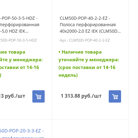
POP-50-3-5-HDZ -
CLM50D-POP-40-2-2-EZ -
 перфорированная
Полоса перфорированная
-5,0 HDZ IEK
40х2000-2,0 EZ IEK (CLM50D-
-POP-50-3-5-HDZ)
POP-40-2-2-EZ)
M50D-POP-50-3-5-HDZ
Арт.: CLM50D-POP-40-2-2-EZ
чие товара
• Наличие товара
йте у менеджера:
уточняйте у менеджера:
оставки от 14-16
(срок поставки от 14-16
)
недель)
13
руб.
/шт
1 313.88
руб.
/шт