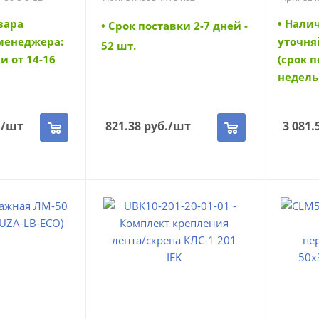
вара
• Нали
• Cрок поставки 2-7 дней -
 менеджера:
уточня
52 шт.
и от 14-16
(срок п
недель
.
/шт
821.38
руб.
/шт
3 081.