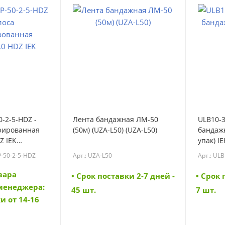
-2-5-HDZ -
Лента бандажная ЛМ-50
ULB10-3
рированная
(50м) (UZA-L50) (UZA-L50)
бандажн
Z IEK
упак) I
0-2-5-HDZ)
P-50-2-5-HDZ
Арт.: UZA-L50
Арт.: UL
вара
• Cрок поставки 2-7 дней -
• Cрок 
 менеджера:
45 шт.
7 шт.
и от 14-16