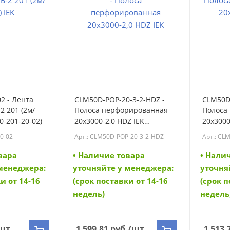
2 - Лента
CLM50D-POP-20-3-2-HDZ -
CLM50D-
2 201 (2м/
Полоса перфорированная
Полоса
0-201-20-02)
20х3000-2,0 HDZ IEK
20х3000
(CLM50D-POP-20-3-2-HDZ)
POP-20-
20-02
Арт.: CLM50D-POP-20-3-2-HDZ
Арт.: CL
вара
• Наличие товара
• Нали
 менеджера:
уточняйте у менеджера:
уточня
и от 14-16
(срок поставки от 14-16
(срок п
недель)
недель
шт
1 599.81
руб.
/шт
1 513.