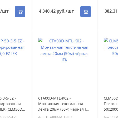
.
/шт
4 340.42
руб.
/шт
382.31
-3-5-EZ -
CTA00D-MTL-K02 -
CLM50D-
рированная
Монтажная текстильная
Полоса
 IEK (CLM50D-
лента 20мм (50м) чёрная IEK
50х2000
(CTA00D-MTL-K02)
POP-50-
-50-3-5-EZ
Арт.: CTA00D-MTL-K02
Арт.: CL