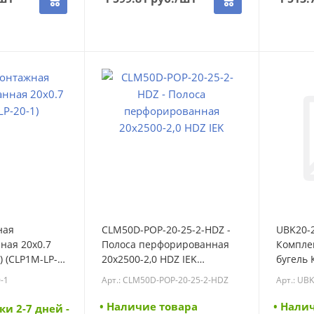
ная
CLM50D-POP-20-25-2-HDZ -
UBK20-2
ная 20х0.7
Полоса перфорированная
Комплек
) (CLP1M-LP-
20х2500-2,0 HDZ IEK
бугель 
(CLM50D-POP-20-25-2-HDZ)
(UBK20-
-1
Арт.: CLM50D-POP-20-25-2-HDZ
Арт.: UB
• Наличие товара
• Нали
ки 2-7 дней -