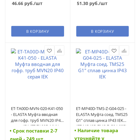
46.66
руб.
/шт
51.30
руб.
/шт
В КОРЗИНУ
В КОРЗИНУ
ET-TA00D-MVN-020-K41-050
ET-MP40D-TMS-Z-G04-025 -
- ELASTA Муфта вводная
ELASTA Муфта соед. TMS25
для гофр. труб MVN20 IP40
G1" сплав цинка IP43 IEK
серая IEK (ET-TA00D-MVN-
(ET-MP40D-TMS-Z-G04-025)
• Наличие товара
• Cрок поставки 2-7
020-K41-050)
уточняйте у
дней - 249 шт.