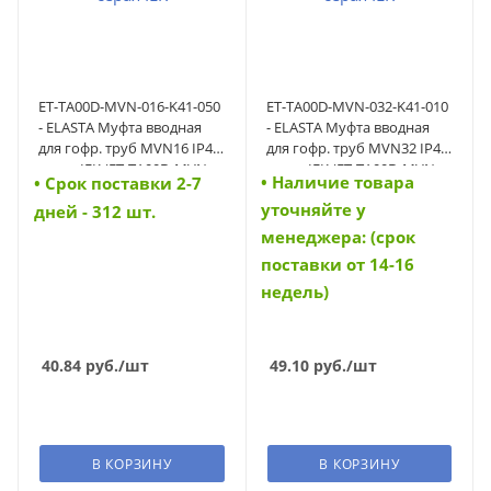
ET-TA00D-MVN-016-K41-050
ET-TA00D-MVN-032-K41-010
- ELASTA Муфта вводная
- ELASTA Муфта вводная
для гофр. труб MVN16 IP40
для гофр. труб MVN32 IP40
серая IEK (ET-TA00D-MVN-
серая IEK (ET-TA00D-MVN-
• Наличие товара
• Cрок поставки 2-7
016-K41-050)
032-K41-010)
уточняйте у
дней - 312 шт.
менеджера: (срок
поставки от 14-16
недель)
40.84
руб.
/шт
49.10
руб.
/шт
В КОРЗИНУ
В КОРЗИНУ