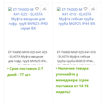
ET-TA00D-MVN-025-K41-025
ET-TA00D-MGP-025-K41-010
- ELASTA Муфта вводная
- ELASTA Муфта гибкая
для гофр. труб MVN25 IP40
труба-труба MGP25 IP44
серая IEK (ET-TA00D-MVN-
IEK (ET-TA00D-MGP-025-K41-
• Наличие товара
• Cрок поставки 2-7
025-K41-025)
010)
уточняйте у
дней - 77 шт.
менеджера: (срок
поставки от 14-16
недель)