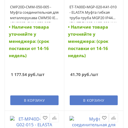
CMP20D-CMM-050-005 -
ET-TA00D-MGP-020-K41-010
Муфта соединительная для
- ELASTA Муфта гибкая
металлорукава СММ50 IEK
труба-труба MGP20 IP44
(CMP20D-CMM-050-005)
IEK (ET-TA00D-MGP-020-K41-
• Наличие товара
• Наличие товара
010)
уточняйте у
уточняйте у
менеджера: (срок
менеджера: (срок
поставки от 14-16
поставки от 14-16
недель)
недель)
1 177.54
руб.
/шт
41.70
руб.
/шт
В КОРЗИНУ
В КОРЗИНУ