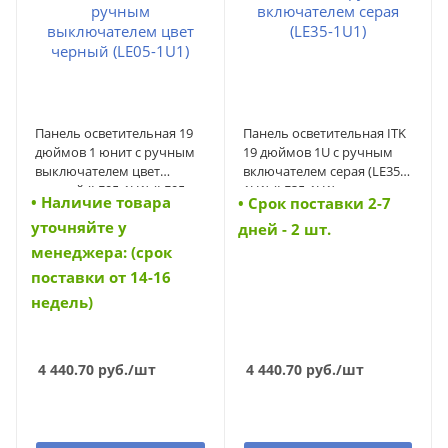
Панель осветительная 19
Панель осветительная ITK
дюймов 1 юнит с ручным
19 дюймов 1U с ручным
выключателем цвет
включателем серая (LE35-
черный (LE05-1U1) (LE05-
1U1) (LE35-1U1)
• Наличие товара
• Cрок поставки 2-7
1U1)
уточняйте у
дней - 2 шт.
менеджера: (срок
поставки от 14-16
недель)
4 440.70
руб.
/шт
4 440.70
руб.
/шт