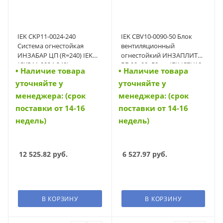
IEK CKP11-0024-240
IEK CBV10-0090-50 Блок
Система огнестойкая
вентиляционный
ИНЗАБАР ЦП (R=240) IEK
огнестойкий ИНЗАПЛИТ
(CKP11-0024-240)
ВБ 90х90х50мм IEK (CBV10-
• Наличие товара
• Наличие товара
0090-50)
уточняйте у
уточняйте у
менеджера: (срок
менеджера: (срок
поставки от 14-16
поставки от 14-16
недель)
недель)
12 525.82
руб.
6 527.97
руб.
В КОРЗИНУ
В КОРЗИНУ