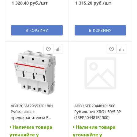
1 328.40
руб.
/шт
1 315.20
руб.
/шт
В КОРЗИНУ
В КОРЗИНУ
ABB 2CSM296532R1801
ABB 1SEP204481R1500
Рубильник с
Рубильник XRG1-50/5-3P
предохранителем E
(1SEP204481R1500)
93N/125
• Наличие товара
• Наличие товара
(2CSM296532R1801)
уточняйте у
уточняйте у