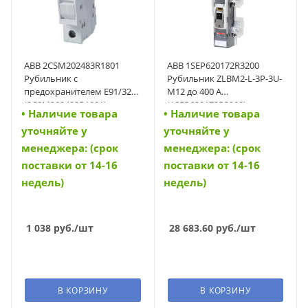
ABB 2CSM202483R1801
ABB 1SEP620172R3200
Рубильник с
Рубильник ZLBM2-L-3P-3U-
предохранителем E91/32s
M12 до 400 А
(2CSM202483R1801)
(1SEP620172R3200)
• Наличие товара
• Наличие товара
уточняйте у
уточняйте у
менеджера: (срок
менеджера: (срок
поставки от 14-16
поставки от 14-16
недель)
недель)
1 038
руб.
/шт
28 683.60
руб.
/шт
В КОРЗИНУ
В КОРЗИНУ