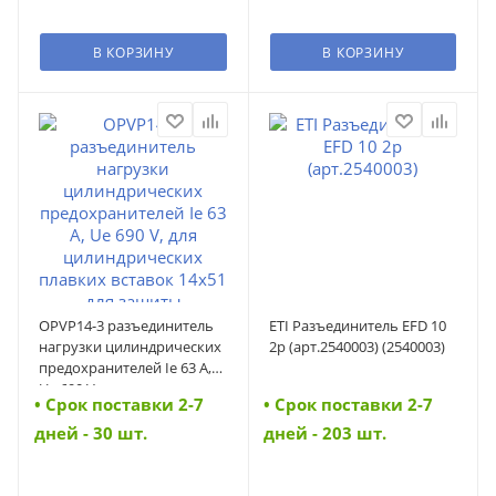
В КОРЗИНУ
В КОРЗИНУ
OPVP14-3 разъединитель
ETI Разъединитель EFD 10
нагрузки цилиндрических
2p (арт.2540003) (2540003)
предохранителей Ie 63 A,
Ue 690 V, для
• Cрок поставки 2-7
• Cрок поставки 2-7
цилиндрических плавких
вставок 14x51 для защиты
дней - 30 шт.
дней - 203 шт.
полупроводников (41026)