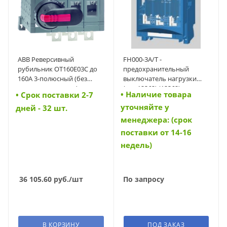
АВВ Реверсивный
FH000-3A/T -
рубильник OT160E03C до
предохранительный
160А 3-полюсный (без
выключатель нагрузки
ручки управления)
(арт.12362) (12362)
• Наличие товара
• Cрок поставки 2-7
(1SCA022767R0030)
уточняйте у
(1SCA022767R0030)
дней - 32 шт.
менеджера: (срок
поставки от 14-16
недель)
36 105.60
руб.
/шт
По запросу
В КОРЗИНУ
ПОД ЗАКАЗ