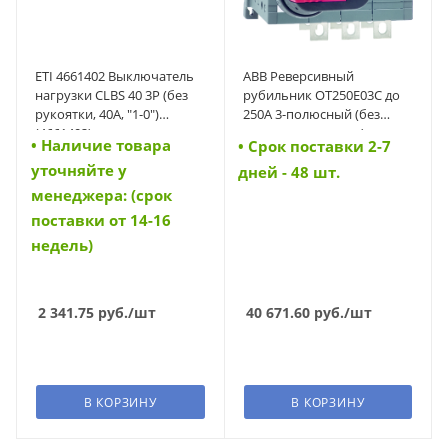
ETI 4661402 Выключатель
АВВ Реверсивный
нагрузки CLBS 40 3P (без
рубильник OT250E03C до
рукоятки, 40A, "1-0")
250A 3-полюсный (без
(4661402)
ручки уп равления)
• Наличие товара
• Cрок поставки 2-7
(1SCA022764R3060)
уточняйте у
(1SCA022764R3060)
дней - 48 шт.
менеджера: (срок
поставки от 14-16
недель)
2 341.75
руб.
/шт
40 671.60
руб.
/шт
В КОРЗИНУ
В КОРЗИНУ