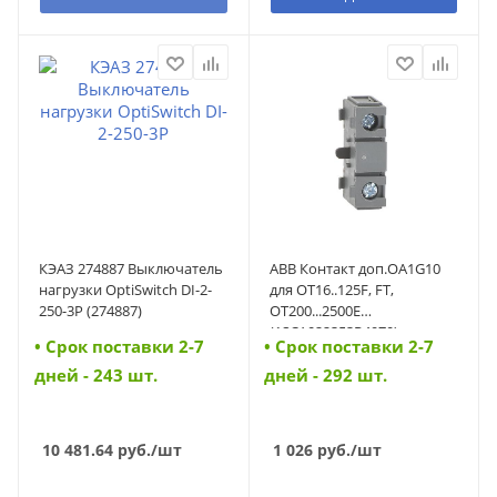
КЭАЗ 274887 Выключатель
ABB Контакт доп.OA1G10
нагрузки OptiSwitch DI-2-
для ОТ16..125F, FT,
250-3P (274887)
OT200...2500E
(1SCA022353R4970)
• Cрок поставки 2-7
• Cрок поставки 2-7
(1SCA022353R4970)
дней - 243 шт.
дней - 292 шт.
10 481.64
руб.
/шт
1 026
руб.
/шт