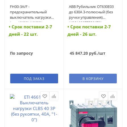
FH00-3A/F -
АВВ Рубильник OT630E03
предохранительный
до 630A 3-полюсный (без
выключатель нагрузки
ручки управления)
(арт.18622) (18622)
(1SCA022775R3670)
• Cрок поставки 2-7
• Cрок поставки 2-7
(1SCA022775R3670)
дней - 22 шт.
дней - 26 шт.
По запросу
45 847.20
руб.
/шт
ПОД ЗАКАЗ
В КОРЗИНУ