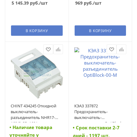
5 145.39
руб.
/шт
969
руб.
/шт
В КОРЗИНУ
В КОРЗИНУ
CHINT 434245 Откидной
КЭАЗ 337872
выключатель-
Предохранитель-
разъединитель NHR17-
выключатель-
160/3, 3P, 160А, со вспом.
разъединитель OptiBlock-
• Наличие товара
• Cрок поставки 2-7
контактами (434245)
00-M (337872)
уточняйте у
дней - 1197 шт.