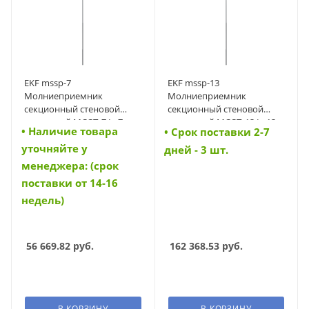
EKF mssp-7
EKF mssp-13
Молниеприемник
Молниеприемник
секционный стеновой
секционный стеновой
пассивный МССП-7 L=7м
пассивный МССП-13 L=13м
• Наличие товара
• Cрок поставки 2-7
EKF (mssp-7)
EKF (mssp-13)
уточняйте у
дней - 3 шт.
менеджера: (срок
поставки от 14-16
недель)
56 669.82
руб.
162 368.53
руб.
В КОРЗИНУ
В КОРЗИНУ