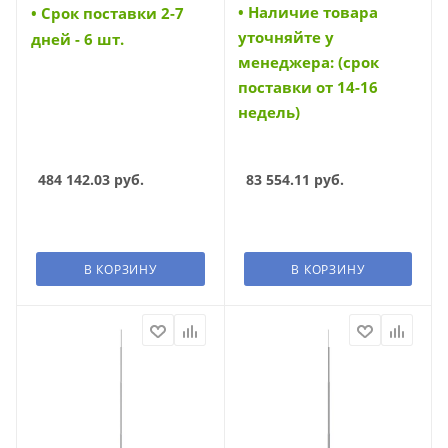
• Наличие товара
• Cрок поставки 2-7
L=25м Al EKF (mmspa-25)
ММСПС-Ф-6 L=6м EKF
уточняйте у
(mmsps-f-6)
дней - 6 шт.
менеджера: (срок
поставки от 14-16
недель)
484 142.03
руб.
83 554.11
руб.
В КОРЗИНУ
В КОРЗИНУ