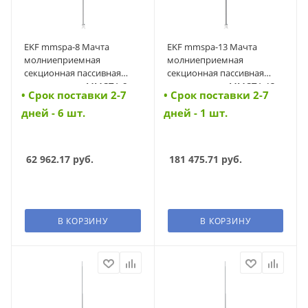
EKF mmspa-8 Мачта
EKF mmspa-13 Мачта
молниеприемная
молниеприемная
секционная пассивная
секционная пассивная
алюминиевая ММСПА-8
алюминиевая ММСПА-13
• Cрок поставки 2-7
• Cрок поставки 2-7
L=8м Al EKF (mmspa-8)
L=13м Al EKF (mmspa-13)
дней - 6 шт.
дней - 1 шт.
62 962.17
руб.
181 475.71
руб.
В КОРЗИНУ
В КОРЗИНУ