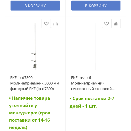
В КОРЗИНУ
В КОРЗИНУ
EKF lp-d7300
EKF mssp-6
Молниеприемник 3000 мм
Молниеприемник
фасадный EKF (lp-d7300)
секционный стеновой
пассивный МССП-6 L=6м
• Наличие товара
• Cрок поставки 2-7
EKF (mssp-6)
уточняйте у
дней - 1 шт.
менеджера: (срок
поставки от 14-16
недель)