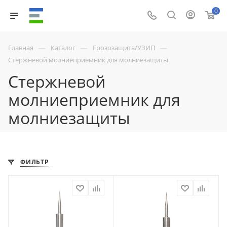
0
—
—
—
Главная
Каталог
Грозозащита/УЗИП
Стержневой молниеприемник для молниезащиты
Стержневой
молниеприемник для
молниезащиты
ФИЛЬТР