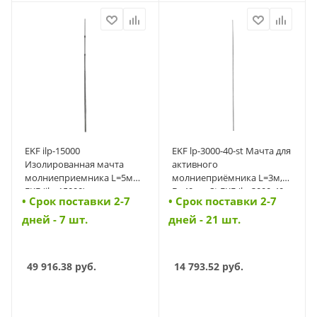
EKF ilp-15000
EKF lp-3000-40-st Мачта для
Изолированная мачта
активного
молниеприемника L=5м
молниеприёмника L=3м,
EKF (ilp-15000)
D=40мм St EKF (lp-3000-40-
• Cрок поставки 2-7
• Cрок поставки 2-7
st)
дней - 7 шт.
дней - 21 шт.
49 916.38
руб.
14 793.52
руб.