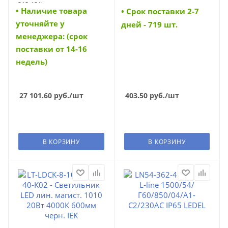
313-131)
выключателем шнур
• Наличие товара
• Cрок поставки 2-7
(LDBO0-3002-7-4000-K01)
уточняйте у
(LDBO0-3002-7-4000-K01)
дней - 719 шт.
менеджера: (срок
поставки от 14-16
недель)
27 101.60
руб.
/шт
403.50
руб.
/шт
В КОРЗИНУ
В КОРЗИНУ