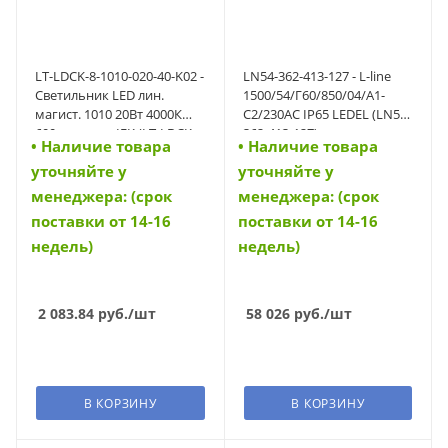
LT-LDCK-8-1010-020-40-K02 -
LN54-362-413-127 - L-line
Светильник LED лин.
1500/54/Г60/850/04/A1-
магист. 1010 20Вт 4000К
C2/230AC IP65 LEDEL (LN54-
600мм черн. IEK (LT-LDCK-
362-413-127)
• Наличие товара
• Наличие товара
8-1010-020-40-K02)
уточняйте у
уточняйте у
менеджера: (срок
менеджера: (срок
поставки от 14-16
поставки от 14-16
недель)
недель)
2 083.84
руб.
/шт
58 026
руб.
/шт
В КОРЗИНУ
В КОРЗИНУ