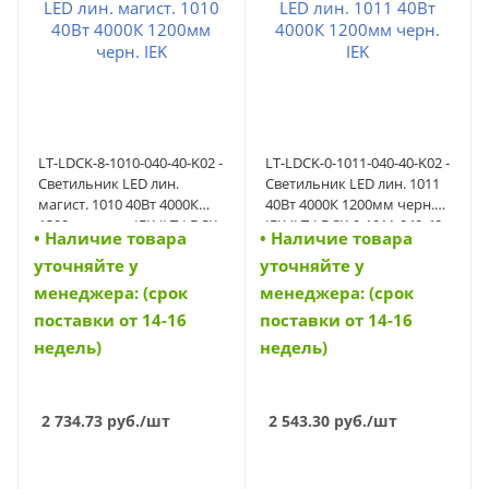
LT-LDCK-8-1010-040-40-K02 -
LT-LDCK-0-1011-040-40-K02 -
Светильник LED лин.
Светильник LED лин. 1011
магист. 1010 40Вт 4000К
40Вт 4000К 1200мм черн.
1200мм черн. IEK (LT-LDCK-
IEK (LT-LDCK-0-1011-040-40-
• Наличие товара
• Наличие товара
8-1010-040-40-K02)
K02)
уточняйте у
уточняйте у
менеджера: (срок
менеджера: (срок
поставки от 14-16
поставки от 14-16
недель)
недель)
2 734.73
руб.
/шт
2 543.30
руб.
/шт