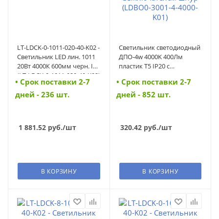
LT-LDCK-0-1011-020-40-K02 -
Светильник светодиодный
Светильник LED лин. 1011
ДПО-4w 4000K 400Лм
20Вт 4000К 600мм черн. IEK
пластик Т5 IP20 с
(LT-LDCK-0-1011-020-40-K02)
выключателем шнур
• Cрок поставки 2-7
• Cрок поставки 2-7
(LDBO0-3001-4-4000-K01)
(LDBO0-3001-4-4000-K01)
дней - 236 шт.
дней - 852 шт.
1 881.52
руб.
/шт
320.42
руб.
/шт
В КОРЗИНУ
В КОРЗИНУ