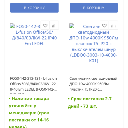
В КОРЗИНУ
В КОРЗИНУ
FO50-142-313-131 - L-fusion
Светильник светодиодный
Office/50/Д/840/03/IKVI-22
ДПО-10w 4000K 950Лм
IP40 Em LEDEL (FO50-142-
пластик Т5 IP20 с
313-131)
выключателем шнур
• Наличие товара
• Cрок поставки 2-7
(LDBO0-3003-10-4000-K01)
уточняйте у
(LDBO0-3003-10-4000-K01)
дней - 73 шт.
менеджера: (срок
поставки от 14-16
недель)