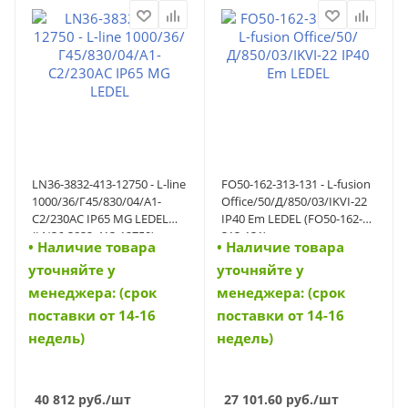
LN36-3832-413-12750 - L-line
FO50-162-313-131 - L-fusion
1000/36/Г45/830/04/A1-
Office/50/Д/850/03/IKVI-22
C2/230AC IP65 MG LEDEL
IP40 Em LEDEL (FO50-162-
(LN36-3832-413-12750)
313-131)
• Наличие товара
• Наличие товара
уточняйте у
уточняйте у
менеджера: (срок
менеджера: (срок
поставки от 14-16
поставки от 14-16
недель)
недель)
40 812
руб.
/шт
27 101.60
руб.
/шт