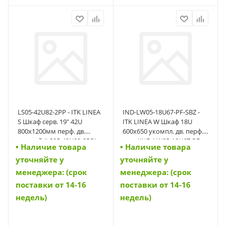
LS05-42U82-2PP - ITK LINEA
IND-LW05-18U67-PF-SBZ -
S Шкаф серв. 19" 42U
ITK LINEA W Шкаф 18U
800х1200мм перф. дв.
600х650 укомпл. дв. перф.
черный (LS05-42U82-2PP)
чер. (IND-LW05-18U67-PF-
• Наличие товара
• Наличие товара
SBZ)
уточняйте у
уточняйте у
менеджера: (срок
менеджера: (срок
поставки от 14-16
поставки от 14-16
недель)
недель)