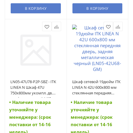
В КОРЗИНУ
В КОРЗИНУ
LN05-47U78-P2P-SBZ - ITK
Шкаф сетевой 19дюйм ITK
LINEA N Шкаф 47U
LINEA N 42U 600х800 мм
750х800мм укомпл. дв.
стеклянная передняя
перф. расп. чер. (LN05-
дверь, задняя
• Наличие товара
• Наличие товара
47U78-P2P-SBZ)
металлическая черный
уточняйте у
уточняйте у
(LN05-42U68-GM) (LN05-
42U68-GM)
менеджера: (срок
менеджера: (срок
поставки от 14-16
поставки от 14-16
недель)
недель)