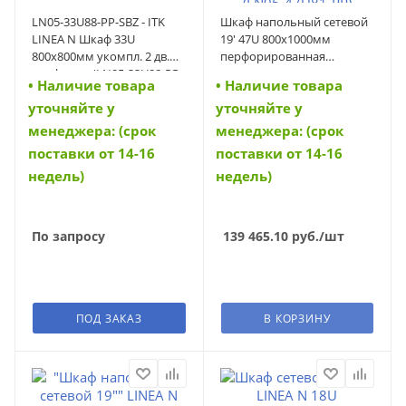
LN05-33U88-PP-SBZ - ITK
Шкаф напольный сетевой
LINEA N Шкаф 33U
19' 47U 800х1000мм
800х800мм укомпл. 2 дв.
перфорированная
перф. чер. (LN05-33U88-PP-
передняя дверь задняя
• Наличие товара
• Наличие товара
SBZ)
перфорированная черный
уточняйте у
уточняйте у
ITK LINEA N (LN05-47U81-
PP) (LN05-47U81-PP)
менеджера: (срок
менеджера: (срок
поставки от 14-16
поставки от 14-16
недель)
недель)
По запросу
139 465.10
руб.
/шт
ПОД ЗАКАЗ
В КОРЗИНУ