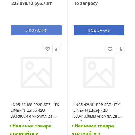
225 098.12
руб.
/шт
По запросу
В КОРЗИНУ
ПОД ЗАКАЗ
LN05-42U88-2P2P-SBZ - ITK
LN05-42U61-P2P-SBZ - ITK
LINEA N Шкаф 42U
LINEA N Шкаф 42U
800х800мм укомпл. дв.
600х1000мм укомпл. дв.
расп. перф. чер. (LN05-
перф. расп. чер. (LN05-
• Наличие товара
• Наличие товара
42U88-2P2P-SBZ)
42U61-P2P-SBZ)
уточняйте у
уточняйте у