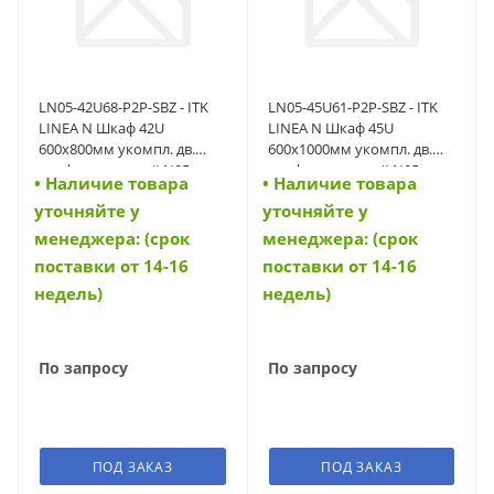
LN05-42U68-P2P-SBZ - ITK
LN05-45U61-P2P-SBZ - ITK
LINEA N Шкаф 42U
LINEA N Шкаф 45U
600х800мм укомпл. дв.
600х1000мм укомпл. дв.
перф. расп. чер. (LN05-
перф. расп. чер. (LN05-
• Наличие товара
• Наличие товара
42U68-P2P-SBZ)
45U61-P2P-SBZ)
уточняйте у
уточняйте у
менеджера: (срок
менеджера: (срок
поставки от 14-16
поставки от 14-16
недель)
недель)
По запросу
По запросу
ПОД ЗАКАЗ
ПОД ЗАКАЗ