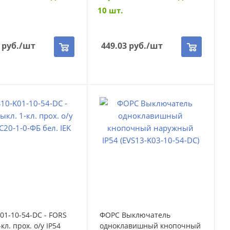
10 шт.
руб.
/шт
449.03
руб.
/шт
01-10-54-DC - FORS
ФОРС Выключатель
кл. прох. о/у IP54
одноклавишный кнопочный