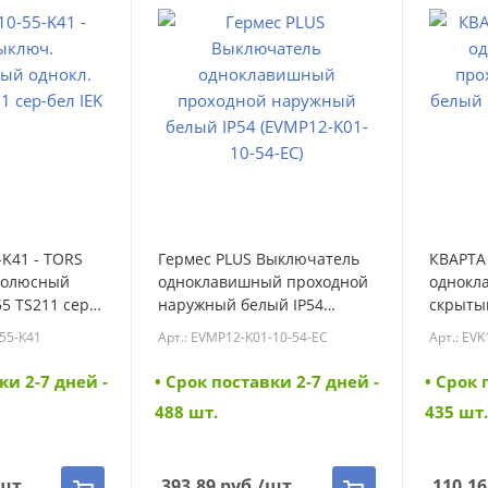
-K41 - TORS
Гермес PLUS Выключатель
КВАРТА
полюсный
одноклавишный проходной
однокл
55 TS211 сер-
наружный белый IP54
скрыты
-0-10-55-K41)
(EVMP12-K01-10-54-EC)
(EVK12-
-55-K41
Арт.: EVMP12-K01-10-54-EC
Арт.: EV
(EVMP12-K01-10-54-EC)
K01-10
ки 2-7 дней -
• Cрок поставки 2-7 дней -
• Cрок 
488 шт.
435 шт.
шт
393.89
руб.
/шт
110.16