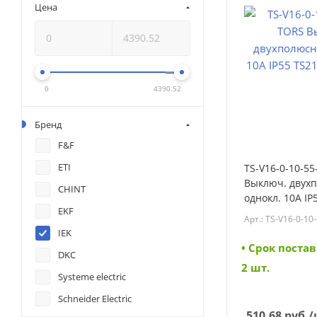
Цена
0
4390.52
Бренд
F&F
ETI
TS-V16-0-10-55
Выключ. двух
CHINT
однокл. 10А IP
EKF
бел IEK (TS-V16
Арт.: TS-V16-0-10
IEK
• Cрок постав
DKC
2 шт.
Systeme electric
Schneider Electric
510.68
руб.
/