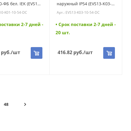
0-ФБ бел. IEK (EVS10-
наружный IP54 (EVS13-K03-
54-DC)
10-54-DC) (EVS13-K03-10-54-
S10-K01-10-54-DC
Арт.: EVS13-K03-10-54-DC
DC)
поставки 2-7 дней -
• Cрок поставки 2-7 дней -
20 шт.
руб.
/шт
416.82
руб.
/шт
48