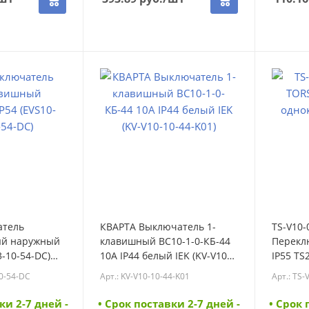
атель
КВАРТА Выключатель 1-
TS-V10-
ый наружный
клавишный ВС10-1-0-КБ-44
Перекл
3-10-54-DC)
10А IP44 белый IEK (KV-V10-
IP55 TS2
54-DC)
10-44-K01) (KV-V10-10-44-
V10-0-1
10-54-DC
Арт.: KV-V10-10-44-K01
Арт.: TS-
K01)
ки 2-7 дней -
• Cрок поставки 2-7 дней -
• Cрок 