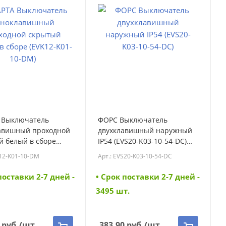
 Выключатель
ФОРС Выключатель
авишный проходной
двухклавишный наружный
й белый в сборе
IP54 (EVS20-K03-10-54-DC)
K01-10-DM) (EVK12-
(EVS20-K03-10-54-DC)
K12-K01-10-DM
Арт.: EVS20-K03-10-54-DC
-DM)
поставки 2-7 дней -
• Cрок поставки 2-7 дней -
3495 шт.
руб.
/шт
383.90
руб.
/шт