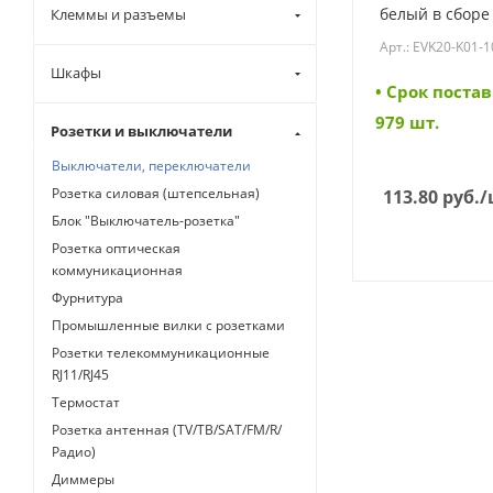
белый в сборе
Клеммы и разъемы
10-DM) (EVK20
Арт.: EVK20-K01-
Шкафы
• Cрок постав
979 шт.
Розетки и выключатели
Выключатели, переключатели
Розетка силовая (штепсельная)
113.80
руб.
/
Блок "Выключатель-розетка"
Розетка оптическая
коммуникационная
Фурнитура
Промышленные вилки с розетками
Розетки телекоммуникационные
RJ11/RJ45
Термостат
Розетка антенная (TV/ТВ/SAT/FM/R/
Радио)
Диммеры