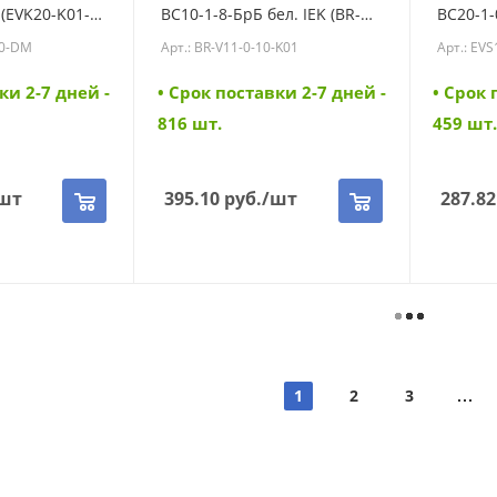
 (EVK20-K01-
ВС10-1-8-БрБ бел. IEK (BR-
ВС20-1-
-K01-10-DM)
V11-0-10-K01)
K01-10-
10-DM
Арт.: BR-V11-0-10-K01
Арт.: EV
ки 2-7 дней -
• Cрок поставки 2-7 дней -
• Cрок 
816 шт.
459 шт.
шт
395.10
руб.
/шт
287.82
1
2
3