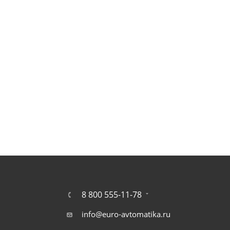
8 800 555-11-78
info@euro-avtomatika.ru