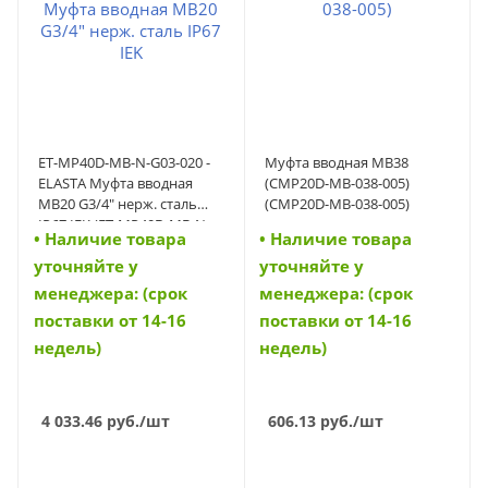
ET-MP40D-MB-N-G03-020 -
Муфта вводная MB38
ELASTA Муфта вводная
(CMP20D-MB-038-005)
MB20 G3/4" нерж. сталь
(CMP20D-MB-038-005)
IP67 IEK (ET-MP40D-MB-N-
• Наличие товара
• Наличие товара
G03-020)
уточняйте у
уточняйте у
менеджера: (срок
менеджера: (срок
поставки от 14-16
поставки от 14-16
недель)
недель)
4 033.46
руб.
/шт
606.13
руб.
/шт