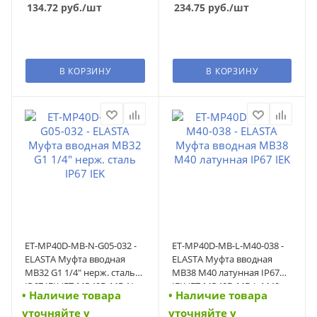
134.72
руб.
/шт
234.75
руб.
/шт
В КОРЗИНУ
В КОРЗИНУ
ET-MP40D-MB-N-G05-032 -
ET-MP40D-MB-L-M40-038 -
ELASTA Муфта вводная
ELASTA Муфта вводная
MB32 G1 1/4" нерж. сталь
MB38 М40 латунная IP67
IP67 IEK (ET-MP40D-MB-N-
IEK (ET-MP40D-MB-L-M40-
• Наличие товара
• Наличие товара
G05-032)
038)
уточняйте у
уточняйте у