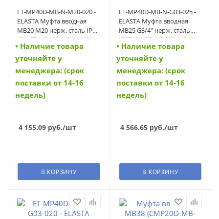
ET-MP40D-MB-N-M20-020 -
ET-MP40D-MB-N-G03-025 -
ELASTA Муфта вводная
ELASTA Муфта вводная
MB20 М20 нерж. сталь IP67
MB25 G3/4" нерж. сталь
IEK (ET-MP40D-MB-N-M20-
IP67 IEK (ET-MP40D-MB-N-
• Наличие товара
• Наличие товара
020)
G03-025)
уточняйте у
уточняйте у
менеджера: (срок
менеджера: (срок
поставки от 14-16
поставки от 14-16
недель)
недель)
4 155.09
руб.
/шт
4 566.65
руб.
/шт
В КОРЗИНУ
В КОРЗИНУ