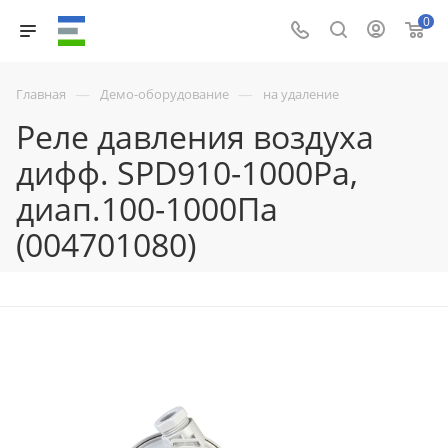
0
—
—
Главная
Демо-оборудование
на удаление
Реле давления воздуха
дифф. SPD910-1000Pa,
диап.100-1000Па
(004701080)