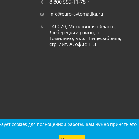
8 800 555-11-78
info@euro-avtomatika.ru
140070, Московская область,
Люберецкий район, п.
Томилино, мкр. Птицефабрика,
стр. лит. А, офис 113
зует cookies для полноценной работы. Вам нужно принять это, 