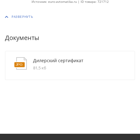
Источник: euro-avtomatika.ru | ID товара: 721712
Документы
Дилерский сертификат
81,5 кб