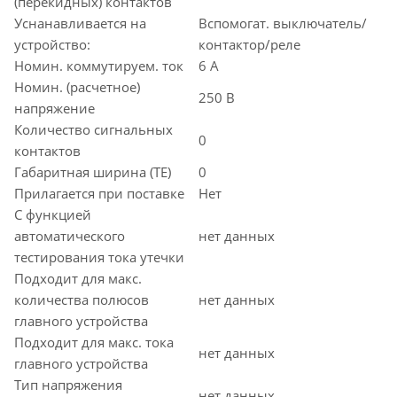
(перекидных) контактов
Уснанавливается на
Вспомогат. выключатель/
устройство:
контактор/реле
Номин. коммутируем. ток
6 А
Номин. (расчетное)
250 В
напряжение
Количество сигнальных
0
контактов
Габаритная ширина (TE)
0
Прилагается при поставке
Нет
С функцией
автоматического
нет данных
тестирования тока утечки
Подходит для макс.
количества полюсов
нет данных
главного устройства
Подходит для макс. тока
нет данных
главного устройства
Тип напряжения
нет данных