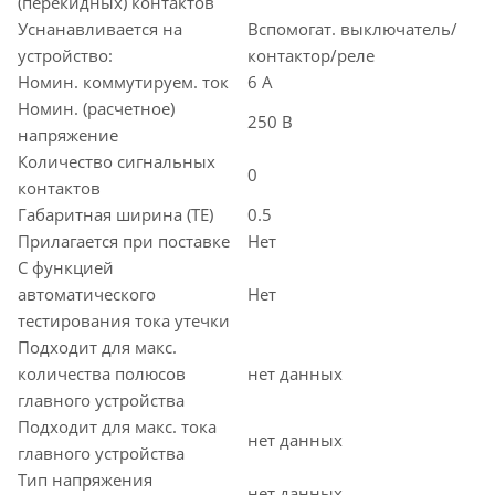
(перекидных) контактов
Уснанавливается на
Вспомогат. выключатель/
устройство:
контактор/реле
Номин. коммутируем. ток
6 А
Номин. (расчетное)
250 В
напряжение
Количество сигнальных
0
контактов
Габаритная ширина (TE)
0.5
Прилагается при поставке
Нет
С функцией
автоматического
Нет
тестирования тока утечки
Подходит для макс.
количества полюсов
нет данных
главного устройства
Подходит для макс. тока
нет данных
главного устройства
Тип напряжения
нет данных