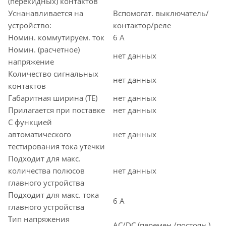
(перекидных) контактов
Уснанавливается на
Вспомогат. выключатель/
устройство:
контактор/реле
Номин. коммутируем. ток
6 А
Номин. (расчетное)
нет данных
напряжение
Количество сигнальных
нет данных
контактов
Габаритная ширина (TE)
нет данных
Прилагается при поставке
нет данных
С функцией
автоматического
нет данных
тестирования тока утечки
Подходит для макс.
количества полюсов
нет данных
главного устройства
Подходит для макс. тока
6 А
главного устройства
Тип напряжения
AC/DC (перемен./постоян.)