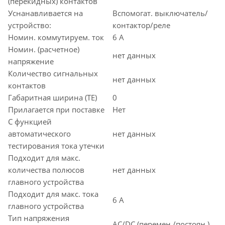
(перекидных) контактов
Уснанавливается на
Вспомогат. выключатель/
устройство:
контактор/реле
Номин. коммутируем. ток
6 А
Номин. (расчетное)
нет данных
напряжение
Количество сигнальных
нет данных
контактов
Габаритная ширина (TE)
0
Прилагается при поставке
Нет
С функцией
автоматического
нет данных
тестирования тока утечки
Подходит для макс.
количества полюсов
нет данных
главного устройства
Подходит для макс. тока
6 А
главного устройства
Тип напряжения
AC/DC (перемен./постоян.)