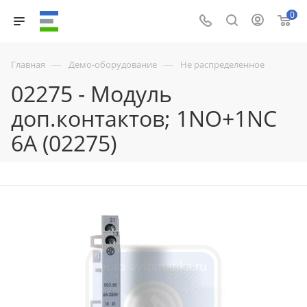
0
—
—
Главная
Демо-оборудование
Не распределенное
02275 - Модуль
доп.контактов; 1NO+1NC
6А (02275)