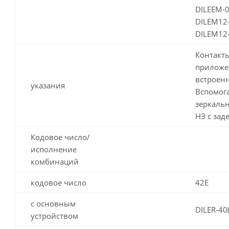
DILEEM-0
DILEM12-
DILEM12-
Контакты
приложен
встроенн
указания
Вспомог
зеркальн
НЗ с зад
Кодовое число/
исполнение
комбинаций
кодовое число
42E
с основным
DILER-40(
устройством