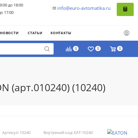
9:00 до 18:00
info@euro-avtomatika.ru
до 17:00
НОВОСТИ
СТАТЬИ
КОНТАКТЫ
0
0
0
 (арт.010240) (10240)
Артикул:
10240
Внутрений код:
EAT-10240