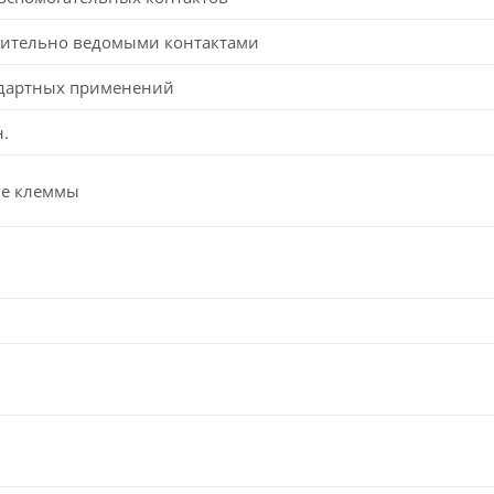
дительно ведомыми контактами
ндартных применений
.
е клеммы