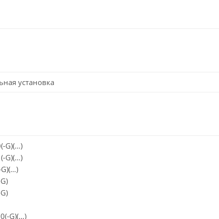
ьная установка
(-G)(…)
(-G)(…)
-G)(…)
-G)
-G)
0(-G)(…)