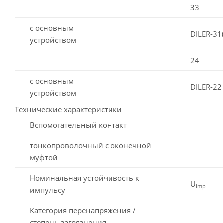
33
с основным
DILER-31(
устройством
24
с основным
DILER-22
устройством
Технические характеристики
Вспомогательный контакт
тонкопроволочный с оконечной
муфтой
Номинальная устойчивость к
U
imp
импульсу
Категория перенапряжения /
степень загрязнения