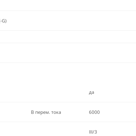
-G)
да
В перем. тока
6000
III/3