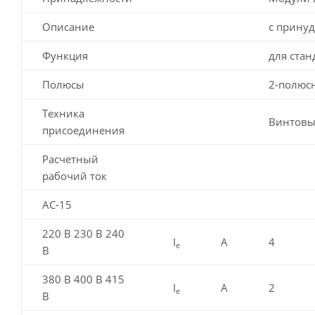
Описание
с прину
Функция
для ста
Полюсы
2-полюсн
Техника
Винтовы
присоединения
Расчетный
рабочий ток
AC-15
220 В 230 В 240
I
A
4
e
В
380 В 400 В 415
I
A
2
e
В