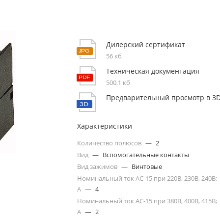
Дилерский сертификат
56 кб
Техническая документация
500,1 кб
Предварительный просмотр в 3
Характеристики
Количество полюсов
—
2
Вид
—
Вспомогательные контакты
Вид зажимов
—
Винтовые
Номинальный ток АС-15 при 220В, 230В, 240В;
А
—
4
Номинальный ток АС-15 при 380В, 400В, 415В;
А
—
2