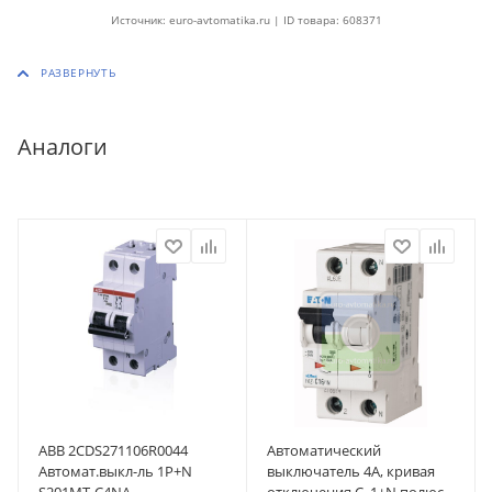
Источник: euro-avtomatika.ru | ID товара: 608371
Аналоги
ABB 2CDS271106R0044
Автоматический
Автомат.выкл-ль 1P+N
выключатель 4А, кривая
S201MT-C4NA
отключения C, 1+N полюса,