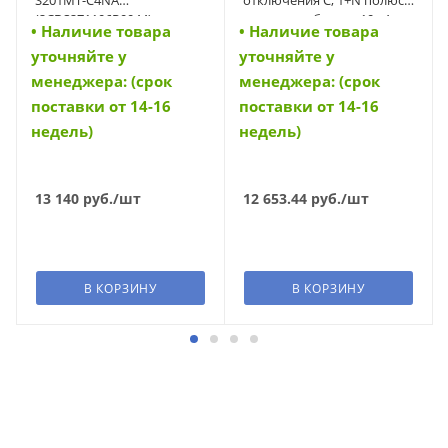
(2CDS271106R0044)
откл. способность 10 кА
• Наличие товара
• Наличие товара
(FAZ-C4/1N) (278666)
уточняйте у
уточняйте у
менеджера: (срок
менеджера: (срок
поставки от 14-16
поставки от 14-16
недель)
недель)
13 140
руб.
/шт
12 653.44
руб.
/шт
В КОРЗИНУ
В КОРЗИНУ