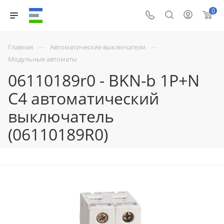
0
—
—
Главная
Автоматические выключатели
Модульные автоматы
06110189r0 - BKN-b 1P+N
C4 автоматический
выключатель
(06110189R0)