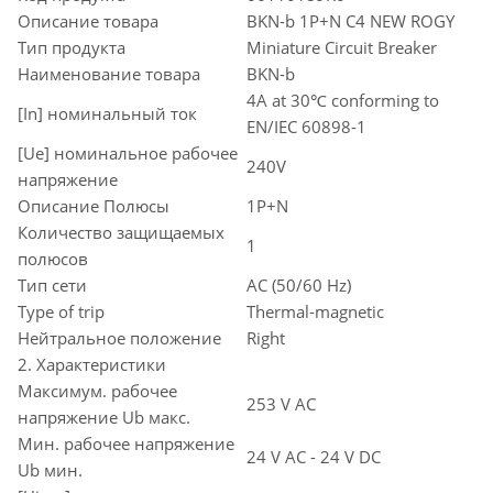
Описание товара
BKN-b 1P+N C4 NEW ROGY
Тип продукта
Miniature Circuit Breaker
Наименование товара
BKN-b
4A at 30℃ conforming to
[In] номинальный ток
EN/IEC 60898-1
[Ue] номинальное рабочее
240V
напряжение
Описание Полюсы
1P+N
Количество защищаемых
1
полюсов
Тип сети
AC (50/60 Hz)
Type of trip
Thermal-magnetic
Нейтральное положение
Right
2. Характеристики
Максимум. рабочее
253 V AC
напряжение Ub макс.
Мин. рабочее напряжение
24 V AC - 24 V DC
Ub мин.