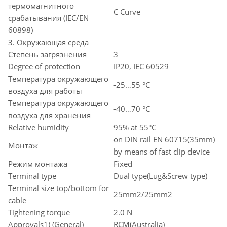
термомагнитного
C Curve
срабатывания (IEC/EN
60898)
3. Окружающая среда
Степень загрязнения
3
Degree of protection
IP20, IEC 60529
Температура окружающего
-25…55 °C
воздуха для работы
Температура окружающего
-40…70 °C
воздуха для хранения
Relative humidity
95% at 55°C
on DIN rail EN 60715(35mm)
Монтаж
by means of fast clip device
Режим монтажа
Fixed
Terminal type
Dual type(Lug&Screw type)
Terminal size top/bottom for
25mm2/25mm2
cable
Tightening torque
2.0 N
Approvals1) (General)
RCM(Australia)