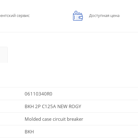
ентский сервис
Доступная цена
06110340R0
BKH 2P C125A NEW ROGY
Molded case circuit breaker
BKH