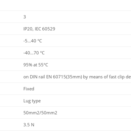
3
IP20, IEC 60529
-5…40 °C
-40…70 °C
95% at 55°C
on DIN rail EN 60715(35mm) by means of fast clip de
Fixed
Lug type
50mm2/50mm2
3.5 N