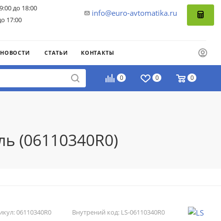
9:00 до 18:00
info@euro-avtomatika.ru
до 17:00
НОВОСТИ
СТАТЬИ
КОНТАКТЫ
0
0
0
ль (06110340R0)
икул:
06110340R0
Внутрений код:
LS-06110340R0