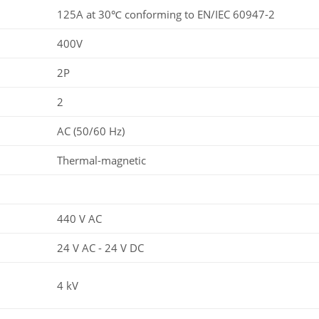
125A at 30℃ conforming to EN/IEC 60947-2
400V
2P
2
AC (50/60 Hz)
Thermal-magnetic
440 V AC
24 V AC - 24 V DC
4 kV