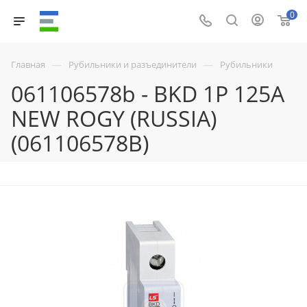
0
—
—
Главная
Рубильники и разъединители
Рубильники
061106578b - BKD 1P 125A
NEW ROGY (RUSSIA)
(061106578B)