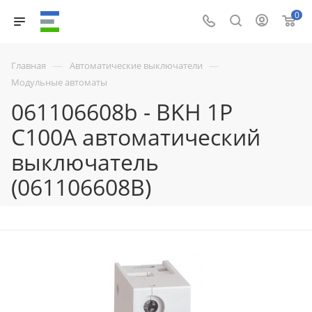
0
—
—
Главная
Автоматические выключатели
Модульные автоматы
061106608b - BKH 1P
C100A автоматический
выключатель
(061106608B)