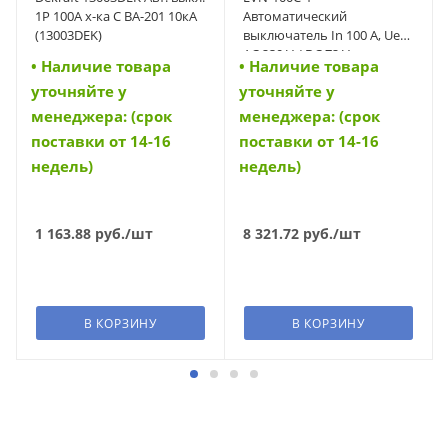
1Р 100А х-ка С ВА-201 10кА
Автоматический
(13003DEK)
выключатель In 100 A, Ue
AC 230 V / DC 72 V,
• Наличие товара
• Наличие товара
характеристика C, 1-полюс,
уточняйте у
уточняйте у
Icn 10 kA (42266)
менеджера: (срок
менеджера: (срок
поставки от 14-16
поставки от 14-16
недель)
недель)
1 163.88
руб.
/шт
8 321.72
руб.
/шт
В КОРЗИНУ
В КОРЗИНУ