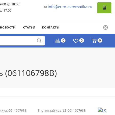
9:00 до 18:00
info@euro-avtomatika.ru
до 17:00
НОВОСТИ
СТАТЬИ
КОНТАКТЫ
0
0
0
ь (061106798B)
икул:
061106798B
Внутрений код:
LS-061106798B