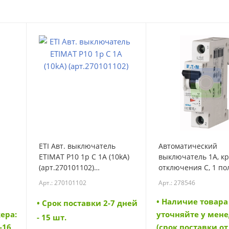
ETI Авт. выключатель
Автоматический
ETIMAT P10 1p C 1A (10kA)
выключатель 1А, к
(арт.270101102)
отключения C, 1 по
(270101102)
откл. способность 1
Арт.: 270101102
Арт.: 278546
(FAZ-C1/1) (278546)
• Наличие товара
• Cрок поставки 2-7 дней
ера:
уточняйте у мен
- 15 шт.
-16
(срок поставки от