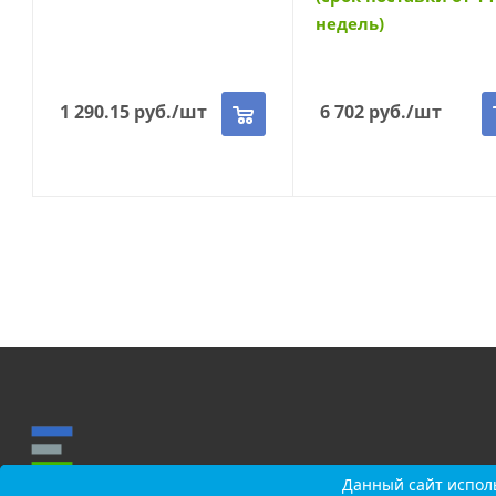
недель)
1 290.15
руб.
/шт
6 702
руб.
/шт
Данный сайт исполь
Данный сайт исполь