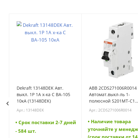
Dekraft 13148DEK Авт.
ABB 2CDS271006R0014
выкл. 1P 1A х-ка C ВА-105
Автомат.выкл-ль 1-
N
10кА (13148DEK)
полюсной S201MT-C1
(2CDS271006R0014)
Арт.: 13148DEK
Арт.: 2CDS271006R0014
• Наличие товара
• Cрок поставки 2-7 дней
а:
уточняйте у менедж
- 584 шт.
6
(срок поставки от 14