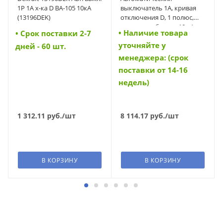
1P 1A х-ка D ВА-105 10кА
выключатель 1А, кривая
(13196DEK)
отключения D, 1 полюс,
откл. способность 10 кА
• Наличие товара
• Cрок поставки 2-7
(FAZ-D1/1) (278569)
уточняйте у
дней - 60 шт.
менеджера: (срок
поставки от 14-16
недель)
1 312.11
руб.
/шт
8 114.17
руб.
/шт
В КОРЗИНУ
В КОРЗИНУ