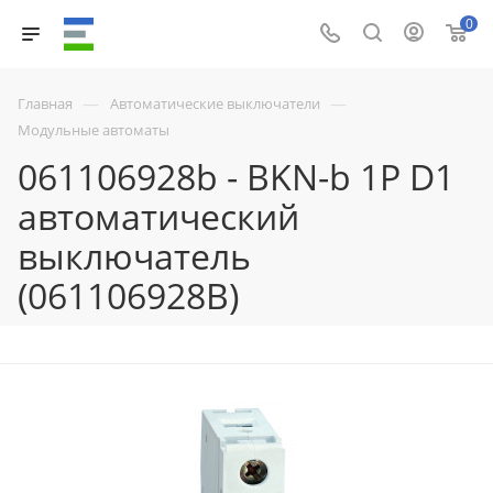
0
—
—
Главная
Автоматические выключатели
Модульные автоматы
061106928b - BKN-b 1P D1
автоматический
выключатель
(061106928B)