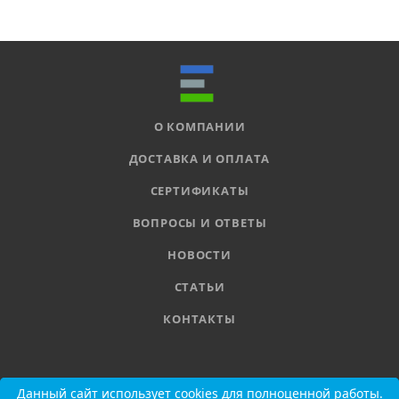
О КОМПАНИИ
ДОСТАВКА И ОПЛАТА
СЕРТИФИКАТЫ
ВОПРОСЫ И ОТВЕТЫ
НОВОСТИ
СТАТЬИ
КОНТАКТЫ
8 800 555-11-78
Данный сайт использует cookies для полноценной работы.
Данный сайт использует cookies для полноценной работы.