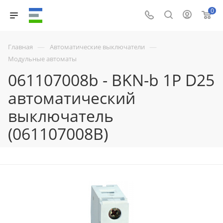
0
—
—
Главная
Автоматические выключатели
Модульные автоматы
061107008b - BKN-b 1P D25
автоматический
выключатель
(061107008B)