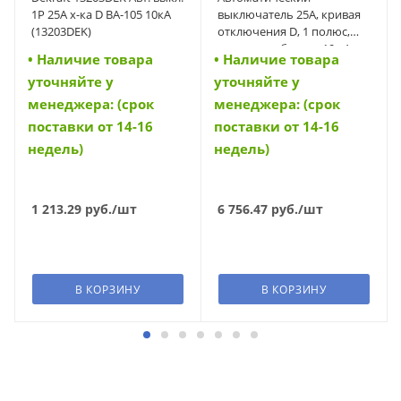
1P 25A х-ка D ВА-105 10кА
выключатель 25А, кривая
(13203DEK)
отключения D, 1 полюс,
откл. способность 10 кА
• Наличие товара
• Наличие товара
(FAZ-D25/1) (278586)
уточняйте у
уточняйте у
менеджера: (срок
менеджера: (срок
поставки от 14-16
поставки от 14-16
недель)
недель)
1 213.29
руб.
/шт
6 756.47
руб.
/шт
В КОРЗИНУ
В КОРЗИНУ