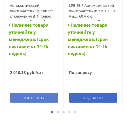
Автоматический
LPE-1B-1 Автоматический
выключатель 1А, кривая
выключатель In 1 A, Ue 230
отключения B, 1 полюс,
V a.c., 60 V d.c.,
откл. способность 6 кА
характеристика B, 1-полюс,
• Наличие товара
• Наличие товара
(PL6-B1/1) (164740)
Icn 6 kA (34525)
уточняйте у
уточняйте у
менеджера: (срок
менеджера: (срок
поставки от 14-16
поставки от 14-16
недель)
недель)
2 010.33
руб.
/шт
По запросу
В КОРЗИНУ
ПОД ЗАКАЗ