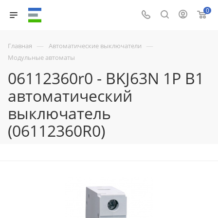
0
—
—
Главная
Автоматические выключатели
Модульные автоматы
06112360r0 - BKJ63N 1P B1
автоматический
выключатель
(06112360R0)