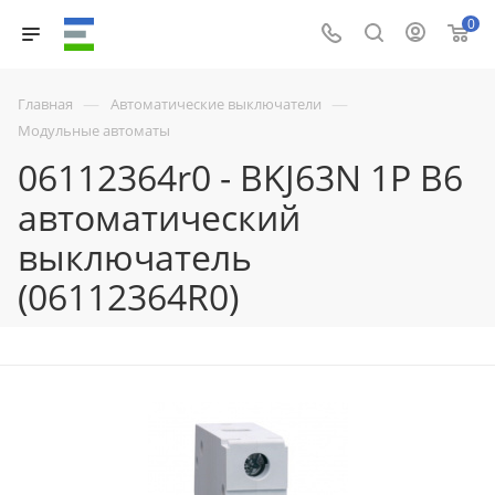
0
—
—
Главная
Автоматические выключатели
Модульные автоматы
06112364r0 - BKJ63N 1P B6
автоматический
выключатель
(06112364R0)