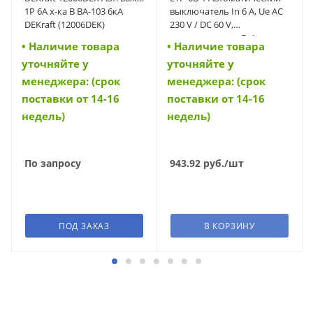
1Р 6А х-ка B ВА-103 6кА
выключатель In 6 A, Ue AC
DEKraft (12006DEK)
230 V / DC 60 V,
характеристика B, 1-полюс,
• Наличие товара
• Наличие товара
Icn 6 kA (42192)
уточняйте у
уточняйте у
менеджера: (срок
менеджера: (срок
поставки от 14-16
поставки от 14-16
недель)
недель)
По запросу
943.92
руб.
/шт
ПОД ЗАКАЗ
В КОРЗИНУ