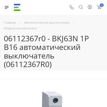
0
—
—
Главная
Автоматические выключатели
Модульные автоматы
06112367r0 - BKJ63N 1P
B16 автоматический
выключатель
(06112367R0)