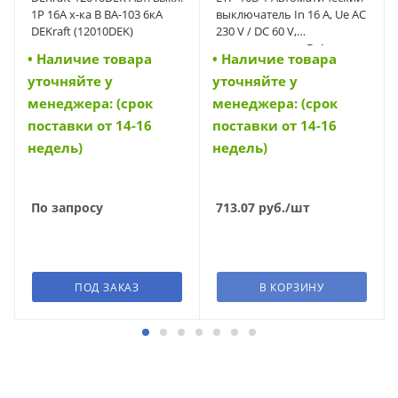
1Р 16А х-ка B ВА-103 6кА
выключатель In 16 A, Ue AC
DEKraft (12010DEK)
230 V / DC 60 V,
характеристика B, 1-полюс,
• Наличие товара
• Наличие товара
Icn 6 kA (42195)
уточняйте у
уточняйте у
менеджера: (срок
менеджера: (срок
поставки от 14-16
поставки от 14-16
недель)
недель)
По запросу
713.07
руб.
/шт
ПОД ЗАКАЗ
В КОРЗИНУ