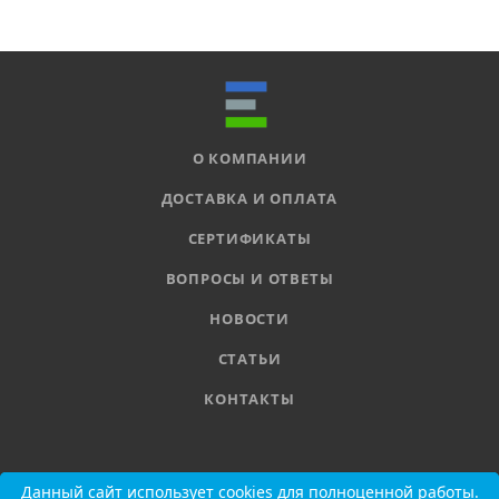
О КОМПАНИИ
ДОСТАВКА И ОПЛАТА
СЕРТИФИКАТЫ
ВОПРОСЫ И ОТВЕТЫ
НОВОСТИ
СТАТЬИ
КОНТАКТЫ
8 800 555-11-78
Данный сайт использует cookies для полноценной работы.
Данный сайт использует cookies для полноценной работы.