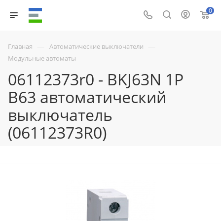
0
—
—
Главная
Автоматические выключатели
Модульные автоматы
06112373r0 - BKJ63N 1P
B63 автоматический
выключатель
(06112373R0)