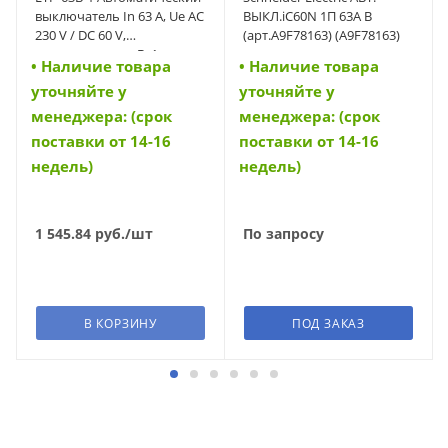
выключатель In 63 A, Ue AC
ВЫКЛ.iC60N 1П 63A B
230 V / DC 60 V,
(арт.A9F78163) (A9F78163)
характеристика B, 1-полюс,
• Наличие товара
• Наличие товара
Icn 6 kA (42201)
уточняйте у
уточняйте у
менеджера: (срок
менеджера: (срок
поставки от 14-16
поставки от 14-16
недель)
недель)
1 545.84
руб.
/шт
По запросу
В КОРЗИНУ
ПОД ЗАКАЗ