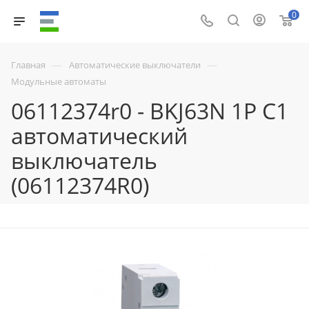
0
—
—
Главная
Автоматические выключатели
Модульные автоматы
06112374r0 - BKJ63N 1P C1
автоматический
выключатель
(06112374R0)