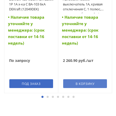
1Р 1А х-ка C ВА-103 6кА
выключатель 1А, кривая
DEKraft (12049DEK)
отключения C, 1 полюс,
откл. способность 6 кА
• Наличие товара
• Наличие товара
(PL6-C1/1) (164754)
уточняйте у
уточняйте у
менеджера: (срок
менеджера: (срок
поставки от 14-16
поставки от 14-16
недель)
недель)
По запросу
2 260.90
руб.
/шт
ПОД ЗАКАЗ
В КОРЗИНУ