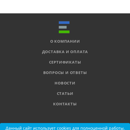
О КОМПАНИИ
ДОСТАВКА И ОПЛАТА
СЕРТИФИКАТЫ
ВОПРОСЫ И ОТВЕТЫ
НОВОСТИ
СТАТЬИ
КОНТАКТЫ
8 800 555-11-78
Данный сайт использует cookies для полноценной работы.
Данный сайт использует cookies для полноценной работы.