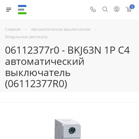
0
—
—
Главная
Автоматические выключатели
Модульные автоматы
06112377r0 - BKJ63N 1P C4
автоматический
выключатель
(06112377R0)