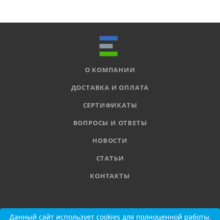
О КОМПАНИИ
ДОСТАВКА И ОПЛАТА
СЕРТИФИКАТЫ
ВОПРОСЫ И ОТВЕТЫ
НОВОСТИ
СТАТЬИ
КОНТАКТЫ
8 800 555-11-78
Данный сайт использует cookies для полноценной работы.
Данный сайт использует cookies для полноценной работы.