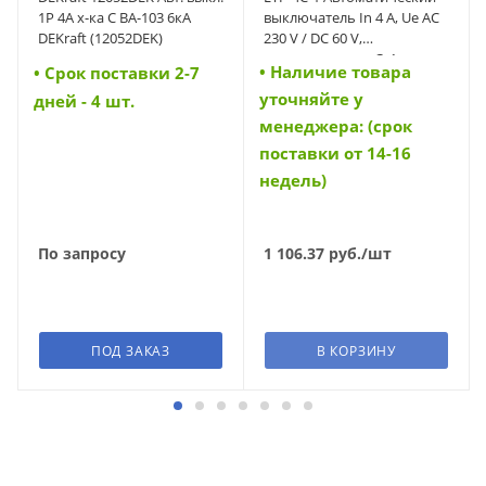
1Р 4А х-ка C ВА-103 6кА
выключатель In 4 A, Ue AC
DEKraft (12052DEK)
230 V / DC 60 V,
характеристика C, 1-полюс,
• Наличие товара
• Cрок поставки 2-7
Icn 6 kA (42203)
уточняйте у
дней - 4 шт.
менеджера: (срок
поставки от 14-16
недель)
По запросу
1 106.37
руб.
/шт
ПОД ЗАКАЗ
В КОРЗИНУ