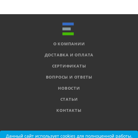
О КОМПАНИИ
ДОСТАВКА И ОПЛАТА
СЕРТИФИКАТЫ
ВОПРОСЫ И ОТВЕТЫ
НОВОСТИ
СТАТЬИ
КОНТАКТЫ
8 800 555-11-78
Данный сайт использует cookies для полноценной работы.
Данный сайт использует cookies для полноценной работы.