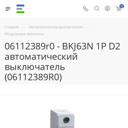
0
—
—
Главная
Автоматические выключатели
Модульные автоматы
06112389r0 - BKJ63N 1P D2
автоматический
выключатель
(06112389R0)