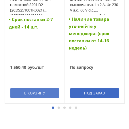
полюсной S201 D2
выключатель In 2 A, Ue 230
(2CDS251001R0021)
V a.c., 60 V d.c.,
(2CDS251001R0021)
характеристика D, 1-полюс,
• Наличие товара
• Cрок поставки 2-7
Icn 6 kA (34570)
уточняйте у
дней - 14 шт.
менеджера: (срок
поставки от 14-16
недель)
1 550.40
руб.
/шт
По запросу
В КОРЗИНУ
ПОД ЗАКАЗ