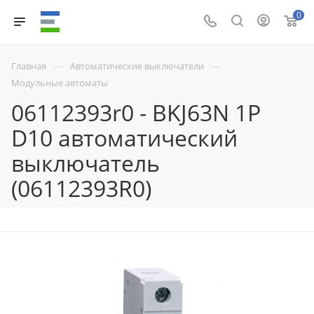
0
—
—
Главная
Автоматические выключатели
Модульные автоматы
06112393r0 - BKJ63N 1P
D10 автоматический
выключатель
(06112393R0)