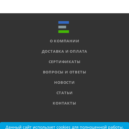
О КОМПАНИИ
ДОСТАВКА И ОПЛАТА
СЕРТИФИКАТЫ
ВОПРОСЫ И ОТВЕТЫ
НОВОСТИ
СТАТЬИ
КОНТАКТЫ
8 800 555-11-78
Данный сайт использует cookies для полноценной работы.
Данный сайт использует cookies для полноценной работы.