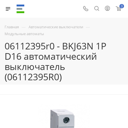
0
—
—
Главная
Автоматические выключатели
Модульные автоматы
06112395r0 - BKJ63N 1P
D16 автоматический
выключатель
(06112395R0)