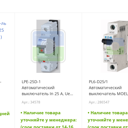
-
LPE-25D-1
PL6-D25/1
Автоматический
Автоматический
выключатель In 25 A, Ue
выключатель MOEL
230 V a.c., 60 V d.c.,
EATON (арт.286547)
Арт.: 34578
Арт.: 286547
характеристика D, 1-
(286547)
полюс, Icn 6 kA (34578)
• Наличие товара
• Наличие товара
 дней
уточняйте у менеджера:
уточняйте у мен
(срок поставки от 14-16
(срок поставки от