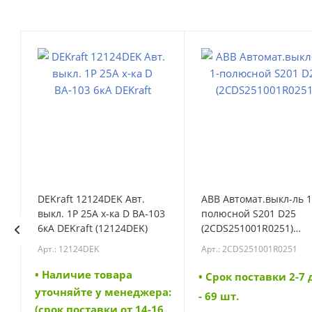
DEKraft 12124DEK Авт.
ABB Автомат.выкл-ль 1
выкл. 1Р 25А х-ка D ВА-103
полюсной S201 D25
6кА DEKraft (12124DEK)
(2CDS251001R0251)
(2CDS251001R0251)
Арт.: 12124DEK
Арт.: 2CDS251001R0251
• Наличие товара
• Cрок поставки 2-7
а:
уточняйте у менеджера:
- 69 шт.
6
(срок поставки от 14-16