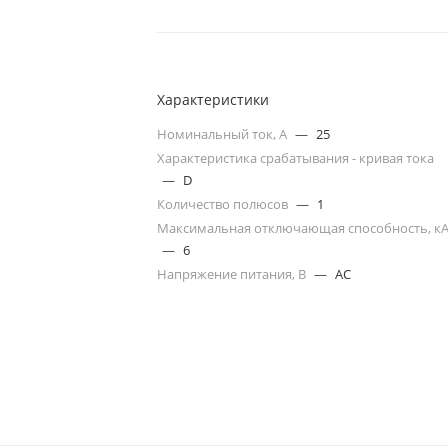
Характеристики
Номинальный ток, А
—
25
Характеристика срабатывания - кривая тока
—
D
Количество полюсов
—
1
Максимальная отключающая способность, к
—
6
Напряжение питания, В
—
AC