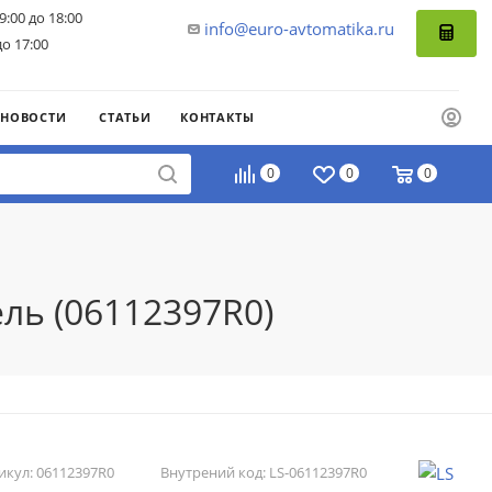
9:00 до 18:00
info@euro-avtomatika.ru
до 17:00
НОВОСТИ
СТАТЬИ
КОНТАКТЫ
0
0
0
ль (06112397R0)
икул:
06112397R0
Внутрений код:
LS-06112397R0