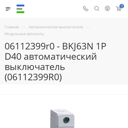
0
—
—
Главная
Автоматические выключатели
Модульные автоматы
06112399r0 - BKJ63N 1P
D40 автоматический
выключатель
(06112399R0)