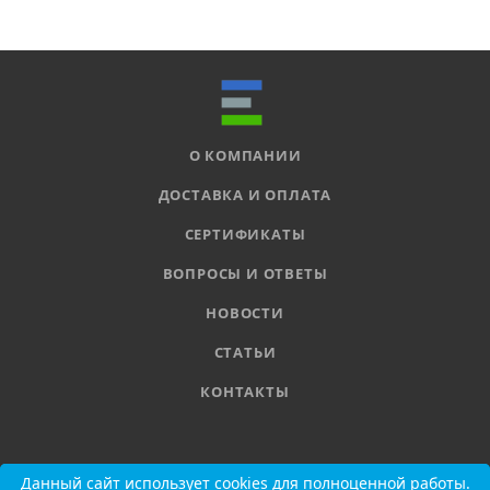
О КОМПАНИИ
ДОСТАВКА И ОПЛАТА
СЕРТИФИКАТЫ
ВОПРОСЫ И ОТВЕТЫ
НОВОСТИ
СТАТЬИ
КОНТАКТЫ
8 800 555-11-78
Данный сайт использует cookies для полноценной работы.
Данный сайт использует cookies для полноценной работы.