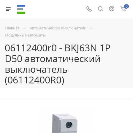
0
—
—
Главная
Автоматические выключатели
Модульные автоматы
06112400r0 - BKJ63N 1P
D50 автоматический
выключатель
(06112400R0)