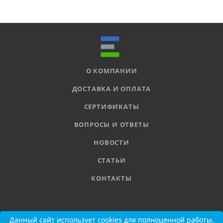
О КОМПАНИИ
ДОСТАВКА И ОПЛАТА
СЕРТИФИКАТЫ
ВОПРОСЫ И ОТВЕТЫ
НОВОСТИ
СТАТЬИ
КОНТАКТЫ
8 800 555-11-78
Данный сайт использует cookies для полноценной работы.
Данный сайт использует cookies для полноценной работы.