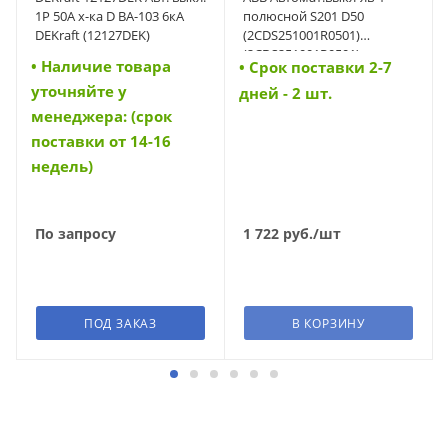
1Р 50А х-ка D ВА-103 6кА
полюсной S201 D50
DEKraft (12127DEK)
(2CDS251001R0501)
(2CDS251001R0501)
• Наличие товара
• Cрок поставки 2-7
уточняйте у
дней - 2 шт.
менеджера: (срок
поставки от 14-16
недель)
По запросу
1 722
руб.
/шт
ПОД ЗАКАЗ
В КОРЗИНУ