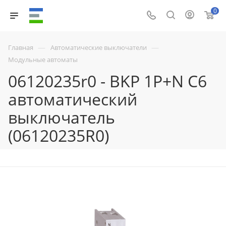
0
—
—
Главная
Автоматические выключатели
Модульные автоматы
06120235r0 - BKP 1P+N C6
автоматический
выключатель
(06120235R0)