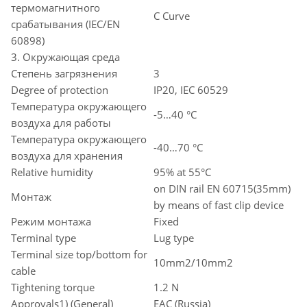
термомагнитного
C Curve
срабатывания (IEC/EN
60898)
3. Окружающая среда
Степень загрязнения
3
Degree of protection
IP20, IEC 60529
Температура окружающего
-5…40 °C
воздуха для работы
Температура окружающего
-40…70 °C
воздуха для хранения
Relative humidity
95% at 55°C
on DIN rail EN 60715(35mm)
Монтаж
by means of fast clip device
Режим монтажа
Fixed
Terminal type
Lug type
Terminal size top/bottom for
10mm2/10mm2
cable
Tightening torque
1.2 N
Approvals1) (General)
EAC (Russia)