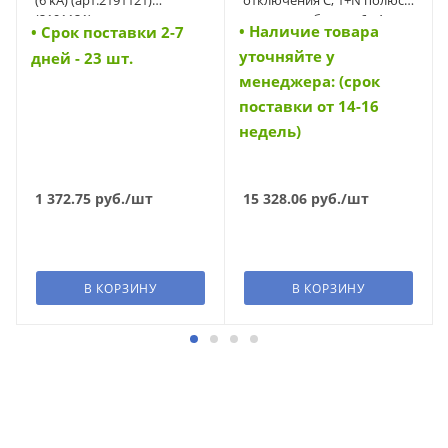
(2191121)
откл. способность 6 кА
• Наличие товара
• Cрок поставки 2-7
(FAZ-PN-C6/1N) (279156)
уточняйте у
дней - 23 шт.
менеджера: (срок
поставки от 14-16
недель)
1 372.75
руб.
/шт
15 328.06
руб.
/шт
В КОРЗИНУ
В КОРЗИНУ