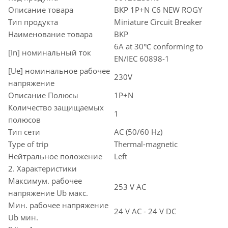
Описание товара
BKP 1P+N C6 NEW ROGY
Тип продукта
Miniature Circuit Breaker
Наименование товара
BKP
6A at 30℃ conforming to
[In] номинальный ток
EN/IEC 60898-1
[Ue] номинальное рабочее
230V
напряжение
Описание Полюсы
1P+N
Количество защищаемых
1
полюсов
Тип сети
AC (50/60 Hz)
Type of trip
Thermal-magnetic
Нейтральное положение
Left
2. Характеристики
Максимум. рабочее
253 V AC
напряжение Ub макс.
Мин. рабочее напряжение
24 V AC - 24 V DC
Ub мин.