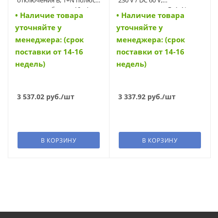
откл. способность 10 кА
характеристика B, 1+N-
• Наличие товара
• Наличие товара
(PL7-B2/1N) (165218)
полюс, Icn 10 kA (43292)
уточняйте у
уточняйте у
менеджера: (срок
менеджера: (срок
поставки от 14-16
поставки от 14-16
недель)
недель)
3 537.02
руб.
/шт
3 337.92
руб.
/шт
В КОРЗИНУ
В КОРЗИНУ