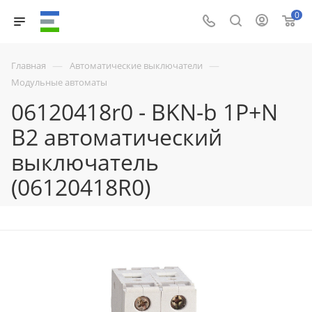
0
—
—
Главная
Автоматические выключатели
Модульные автоматы
06120418r0 - BKN-b 1P+N
B2 автоматический
выключатель
(06120418R0)