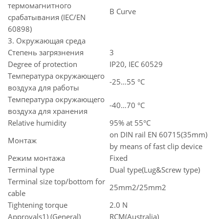
термомагнитного
B Curve
срабатывания (IEC/EN
60898)
3. Окружающая среда
Степень загрязнения
3
Degree of protection
IP20, IEC 60529
Температура окружающего
-25…55 °C
воздуха для работы
Температура окружающего
-40…70 °C
воздуха для хранения
Relative humidity
95% at 55°C
on DIN rail EN 60715(35mm)
Монтаж
by means of fast clip device
Режим монтажа
Fixed
Terminal type
Dual type(Lug&Screw type)
Terminal size top/bottom for
25mm2/25mm2
cable
Tightening torque
2.0 N
Approvals1) (General)
RCM(Australia)