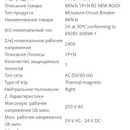
Описание товара
BKN-b 1P+N B2 NEW ROGY
Тип продукта
Miniature Circuit Breaker
Наименование товара
BKN-b
2A at 30℃ conforming to
[In] номинальный ток
EN/IEC 60898-1
[Ue] номинальное рабочее
240V
напряжение
Описание Полюсы
1P+N
Количество защищаемых
1
полюсов
Тип сети
AC (50/60 Hz)
Type of trip
Thermal-magnetic
Нейтральное положение
Right
2. Характеристики
Максимум. рабочее
253 V AC
напряжение Ub макс.
Мин. рабочее напряжение
24 V AC - 24 V DC
Ub мин.